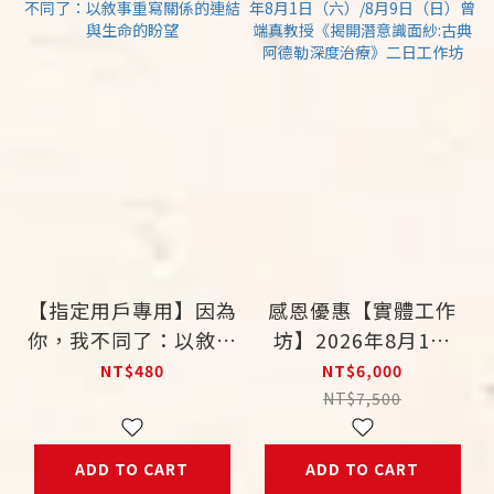
【指定用戶專用】因為
感恩優惠【實體工作
你，我不同了：以敘事
坊】2026年8月1日
重寫關係的連結與生命
（六）/8月9日（日）
NT$480
NT$6,000
的盼望
曾端真教授《揭開潛意
NT$7,500
識面紗:古典阿德勒深
度治療》二日工作坊
ADD TO CART
ADD TO CART