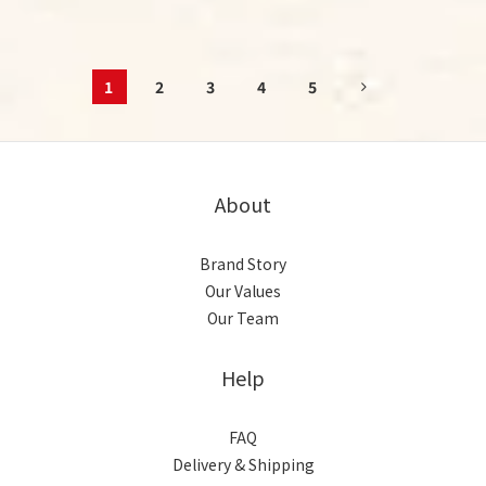
1
2
3
4
5
About
Brand Story
Our Values
Our Team
Help
FAQ
Delivery & Shipping