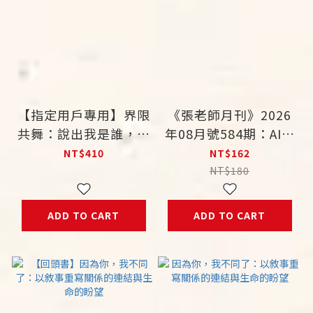
【指定用戶專用】界限
《張老師月刊》2026
共舞：說出我是誰，為
年08月號584期：AI越
的是與你相遇 12 天的
強，是神隊友，還是新
NT$410
NT$162
自我與關係邊界探索之
焦慮？
NT$180
旅
ADD TO CART
ADD TO CART