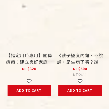
【指定用戶專用】關係
《孩子極度內向、不說
療癒：建立良好家庭、
話，是生病了嗎？還是
友誼、情感五步驟
我們沒聽懂他的語
NT$320
NT$500
言？》
NT$980
ADD TO CART
ADD TO CART