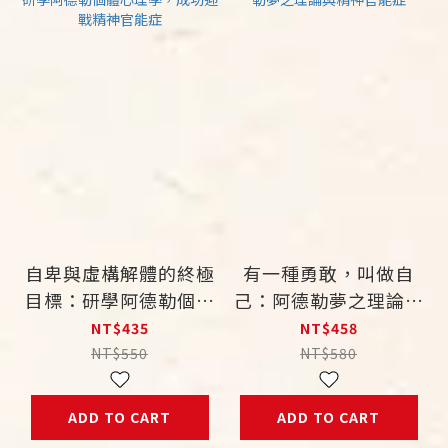
自卑與虛構解體的終極
有一種勇敢，叫做自
目標：研學阿德勒個體
己：阿德勒夢之理論與
心理學，成功迎戰精神
精神官能症
NT$435
NT$458
官能症
NT$550
NT$580
ADD TO CART
ADD TO CART