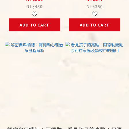
for Healthy Social
NT$450
NT$350
Living
ADD TO CART
ADD TO CART