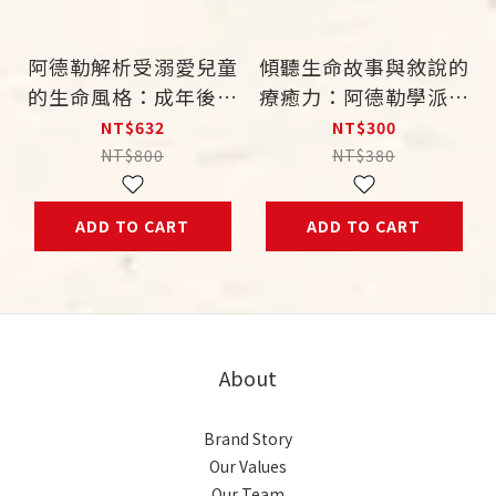
阿德勒解析受溺愛兒童
傾聽生命故事與敘說的
的生命風格：成年後與
療癒力：阿德勒學派心
精神官能症、夢境、犯
理治療
NT$632
NT$300
罪與愛情的關係
NT$800
NT$380
ADD TO CART
ADD TO CART
About
Brand Story
Our Values
Our Team