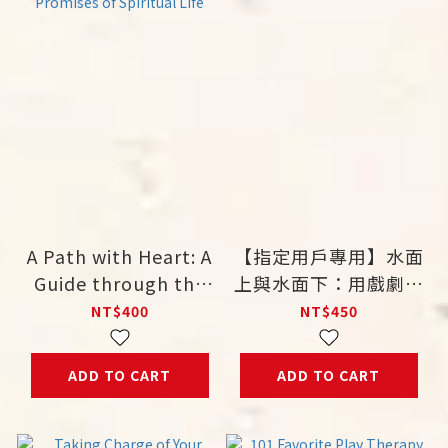
A Path with Heart: A
【指定用戶專用】水面
Guide through the
上與水面下：用戲劇轉
Perils and Promises
化人生
NT$400
NT$450
of Spiritual Life
ADD TO CART
ADD TO CART