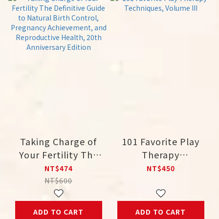
Taking Charge of
101 Favorite Play
Your Fertility The
Therapy
Definitive Guide to
Techniques, Volume
NT$474
NT$450
Natural Birth
III
NT$600
Control, Pregnancy
Achievement, and
ADD TO CART
ADD TO CART