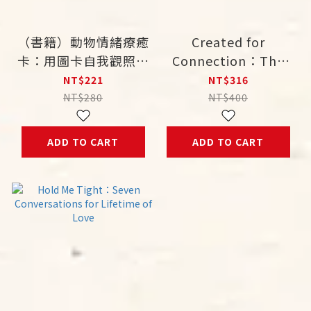
（書籍）動物情緒療癒
Created for
卡：用圖卡自我觀照、
Connection：The
突破、蛻變
“Hold Me Tight”
NT$221
NT$316
Guide for Christian
NT$280
NT$400
Couples
ADD TO CART
ADD TO CART