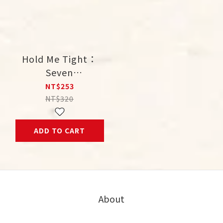
Hold Me Tight：
Seven
Conversations for
NT$253
Lifetime of Love
NT$320
ADD TO CART
About