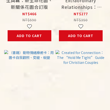
生與羈：新生命花園、
Extraordinary
新關係花園合訂版
Relationships：A
New Way of
NT$466
NT$277
Thinking About
NT$590
NT$350
Human Interactions
ADD TO CART
ADD TO CART