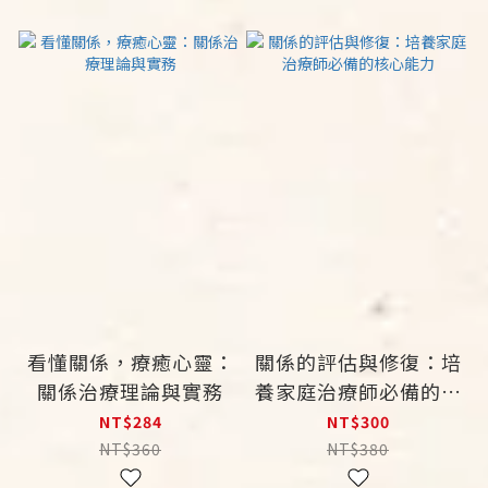
看懂關係，療癒心靈：
關係的評估與修復：培
關係治療理論與實務
養家庭治療師必備的核
心能力
NT$284
NT$300
NT$360
NT$380