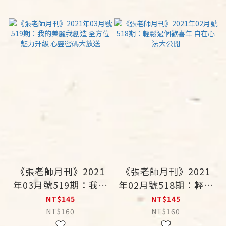
《張老師月刊》2021
《張老師月刊》2021
年03月號519期：我的
年02月號518期：輕鬆
美麗我創造 全方位魅
過個歡喜年 自在心法
NT$145
NT$145
力升級 心靈密碼大放
大公開
NT$160
NT$160
送