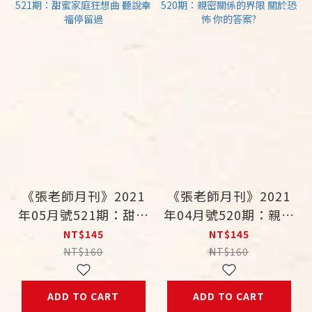
《張老師月刊》2021
《張老師月刊》2021
年05月號521期：甜蜜
年04月號520期：親密
家庭狂想曲 聽說幸福
關係的界限 關於恐怖
NT$145
NT$145
停留過
你的答案?
NT$160
NT$160
ADD TO CART
ADD TO CART