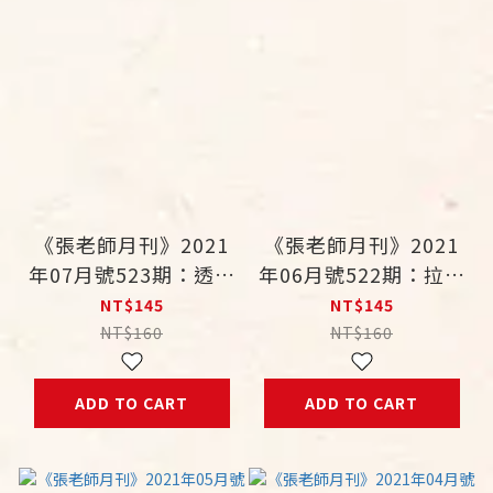
《張老師月刊》2021
《張老師月刊》2021
年07月號523期：透視
年06月號522期：拉近
金錢心理學 輕鬆變身
心與腦的距離 解鎖終
NT$145
NT$145
消費高手
生學習
NT$160
NT$160
ADD TO CART
ADD TO CART