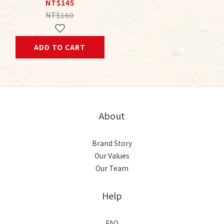
要段捨離? 減法生活持
NT$145
續發燒中
NT$160
ADD TO CART
About
Brand Story
Our Values
Our Team
Help
FAQ