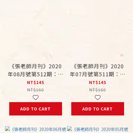
《張老師月刊》2020
《張老師月刊》2020
年08月號第512期：脆
年07月號第511期：是
弱世代 逐漸失去的自
人格還是標籤？重新認
NT$145
NT$145
我認可
識心理測驗
NT$160
NT$160
ADD TO CART
ADD TO CART