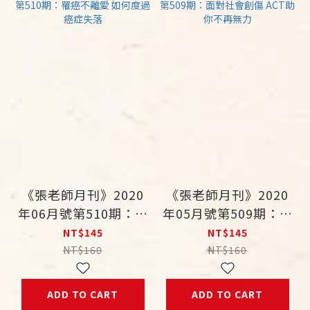
《張老師月刊》2020
《張老師月刊》2020
年06月號第510期：罹
年05月號第509期：面
癌不離愛 如何度過癌
對社會創傷 ACT助你
NT$145
NT$145
症失落
不再無力
NT$160
NT$160
ADD TO CART
ADD TO CART