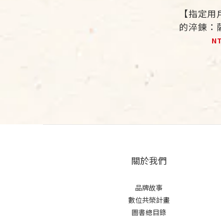
【指定用
的淬鍊：
塑
N
關於我們
品牌故事
數位共榮計畫
圖書總目錄