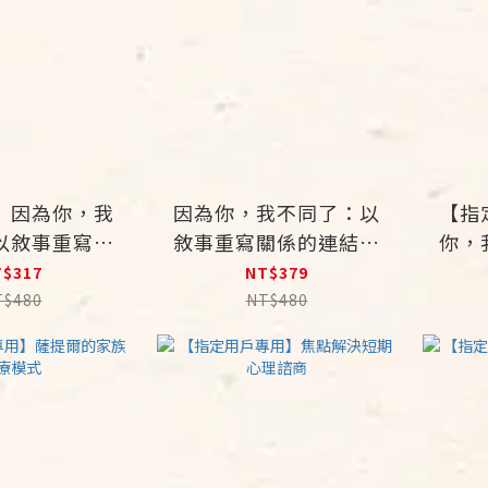
】因為你，我
因為你，我不同了：以
【指
以敘事重寫關
敘事重寫關係的連結與
你，
與生命的盼望
生命的盼望
重寫
T$317
NT$379
T$480
NT$480