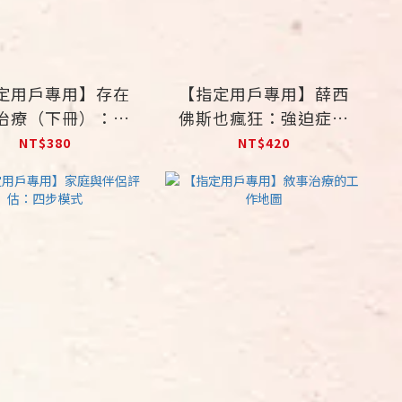
定用戶專用】存在
【指定用戶專用】薛西
治療（下冊）：自
佛斯也瘋狂：強迫症的
、孤獨、無意義
認識與治療（修訂新
NT$380
NT$420
版）