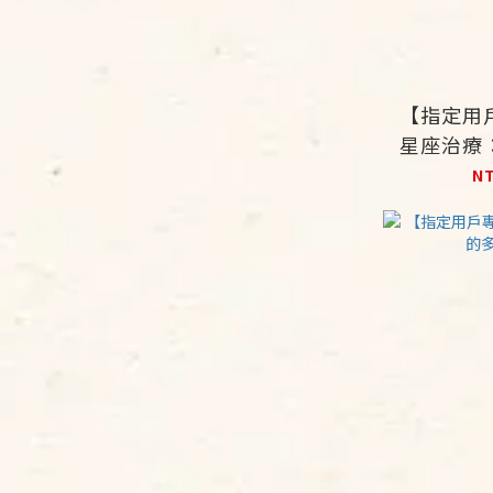
【指定用
星座治療
統
N