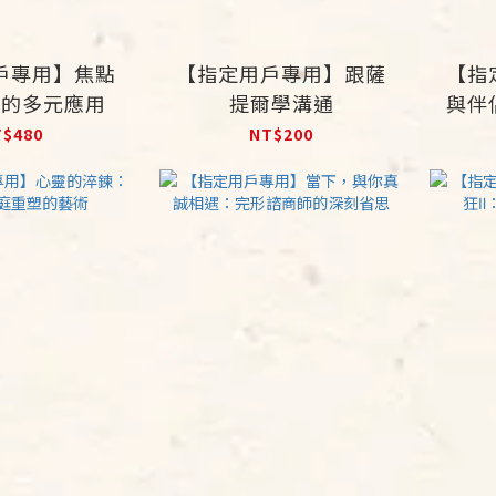
戶專用】焦點
【指定用戶專用】跟薩
【指
商的多元應用
提爾學溝通
與伴
T$480
NT$200