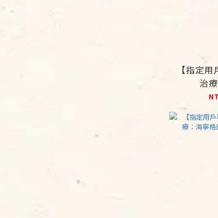
【指定用
治療1
N