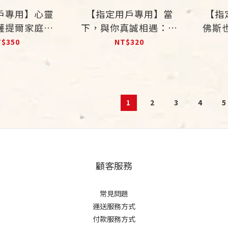
戶專用】心靈
【指定用戶專用】當
【指
薩提爾家庭重
下，與你真誠相遇：完
佛斯
的藝術
形諮商師的深刻省思
T$350
NT$320
1
2
3
4
5
顧客服務
常見問題
運送服務方式
付款服務方式