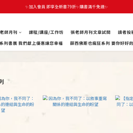
✨加入會員 即享全新書79折✨購書滿千免運✨
老師月刊
課程/講座/工作坊
張老師月刊文章試閱
讀者投
系列書展 我們獻上優惠讓您幸福
薛西佛斯也瘋狂系列 要你好好
列