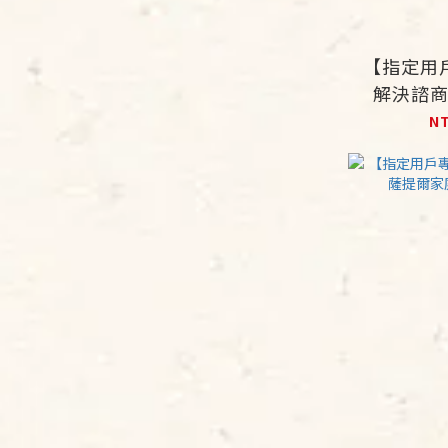
【指定用
解決諮
N