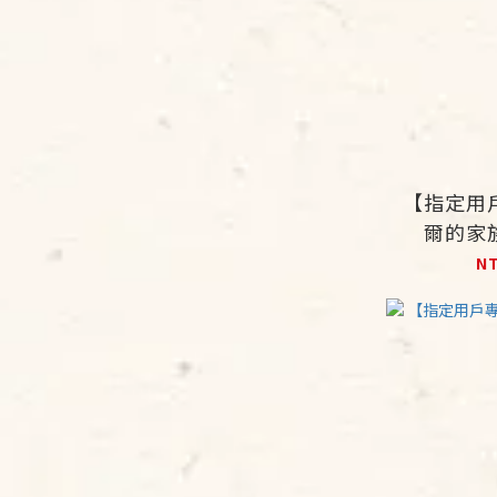
【指定用
爾的家
N