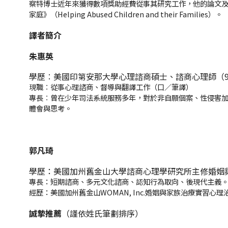
察特博士近年來獲得數項獎助經費從事其研究工作，他的論文及諮詢工作
家庭》（Helping Abused Children and their Families）。
譯者簡介
朱惠英
學歷︰美國印第安那大學心理諮商碩士、諮商心理師（9
現職︰從事心理諮商、督導與翻譯工作（口／筆譯）
專長︰曾在少年司法系統服務多年，對於非自願個案、性侵害
體會與思考。
郭凡琦
學歷：美國加州舊金山大學諮商心理學研究所主修婚姻
專長：短期諮商、多元文化諮商、認知行為取向、後現代主義
經歷：美國加州舊金山WOMAN, Inc.婚姻與家族治療實習
誠摯推薦
（謹依姓氏筆劃排序）