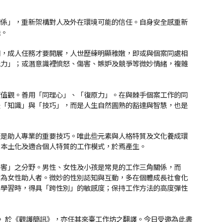
關係」，重新架構對人及外在環境可能的信任。自身安全感重新
機。
門，成人任務才要開展，人世歷練明顯稚嫩，即或與個案同處相
能力」；或潛意識裡憤怒、傷害、嫉妒及競爭等微妙情緒，複雜
價值觀。善用「同理心」、「復原力」。在與棘手個案工作的同
是「知識」與「技巧」，而是人生自然圓熟的豁達與智慧，也是
度是助人專業的重要技巧。唯此些元素與人格特質及文化養成環
則本土化及適合個人特質的工作模式，於焉產生。
受害」之分野。男性、女性及小孩是常見的工作三角關係，而
數為女性助人者。微妙的性別認知與互動，多在個體成長社會化
業學習時，得具「跨性別」的敏感度；保持工作方法的高度彈性
案工作策略〉於《觀護簡訊》，亦任其來臺工作坊之翻譯。今日受邀為此書