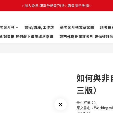
✨加入會員 即享全新書79折✨購書滿千免運✨
老師月刊
課程/講座/工作坊
張老師月刊文章試閱
讀者投
系列書展 我們獻上優惠讓您幸福
薛西佛斯也瘋狂系列 要你好好
如何與非
三版）
最小訂量：1
原文書名：Working with 