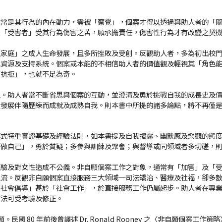
。
驗常是其行為的內在動力，需被「察覺」，個案才得以透過與助人者的「
受「受害者」受其行為傷害之苦，願承擔責任，傷害性行為才有改變之契
生家庭」之成人生命發展，且多所挫敗及受創。反觀助人者，多為初出校
具資源及支持系統。個案或本能的不相信助人者的價值觀及輕視其「角色
「抗拒」，也就不足為奇。
值。助人者當不斷省思與個案的互動，並澄清及勇於挑戰自我的成長史及
段發展伴隨歷練而成就及成熟自我。則本書中所提的諸多論點，將不再僅
模式特重實證基礎及經驗法則，如本書提及自我揭露、幽默感及樂觀的態
「做自己」，勇於質疑；多參與訓練及聚會；與督導或同領域者多切磋，
經驗及對女性造成不公義。非自願個案工作之對象，通常有「加害」及「
主流。反觀非自願個案直接服務三大領域─司法矯治、醫療及社福，卻多
「社會倡導」甚於「社會工作」，於直接服務工作仍屬起步。助人者在專
方法可受考驗及修正。
民國 80 年前後曾譯述 Dr. Ronald Rooney 之〈非自願個