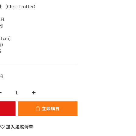
hris Trotter）
7日
列
1cm)
翻）
9
0
立即購買
加入追蹤清單