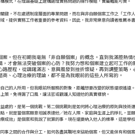
架構模式，在理論基礎上建構處理實務問題的操作模組，實屬難能可貴。
的關鍵，不在處遇制度層面的專業問題，而在與非自願個案工作之「工作
領域，提供實務工作者重要的參考資料，因此，我非常樂意向讀者推薦本
個案。但在初期我毫無「非自願個案」的概念。直到我滿腔熱情
精，才會無法突破個案的心防？我努力想和個案建立起可工作的
心路歷程，從躊躇滿志、意興風發到挫折懷疑，再到調整策略，
諮商、心理治療的理論，都不是為我眼前的這些人所寫的。
變自己的人所用，但我眼前所服務的對象，距離想要改變的狀態還很遙遠
為上策，免得漏了口風，讓法官或觀護人知道他的真實樣貌。
有益處的，是第一個挑戰。第二個挑戰則是如何將心理治療的原則與技術
一點，就是當個案願意坦誠表達他╱她在人際、家庭與生涯上的掙扎，並
治療成效」是個案和我說了就算的事，現在還要納入他人的標準，這是學
和同事之間的合作與分工，如何各盡其職地來協助個案，但又能保有和個