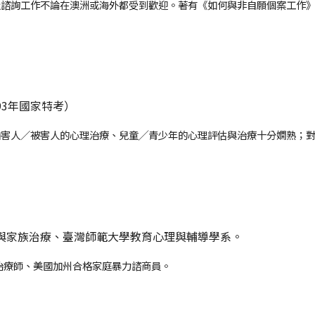
不論在澳洲或海外都受到歡迎。著有《如何與非自願個案工作》（Working w
3年國家特考）
加害人／被害人的心理治療、兒童╱青少年的心理評估與治療十分嫻熟；
與家族治療、臺灣師範大學教育心理與輔導學系。
。
心理治療師、美國加州合格家庭暴力諮商員。