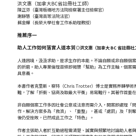
洪文惠（加拿大BC省註冊社工師）
陳正芬（臺灣板橋地方法院檢察署主任檢察官）
謝靜慧（臺灣高等法院法官）
蘇金蟬（長榮大學社會工作系助理教授）
推薦序一
助人工作如何落實人道本質
◎
洪文惠（加拿大
BC
省註冊社
人逢困境，汲汲求助，是求生存的本能。不論自願或非自願個
的折磨。助人專業倫理首條即揭櫫「幫助」為工作主軸，個案
具意義。
本書作者克里斯‧察特（Chris Trotter）博士是實務
難，了解「折衝、協商及取最大平衡」易寫難行。其著作首重在「
非自願個案工作多因社會公意或法意而需介入，開案即處理「
作。解決方案多為「救濟」、「重整」，甚或「處罰」及「剝
後仍受挫敗，已然成此工作之「特色」。
作者主張助人者於互動過程需清楚、誠實與頻繁地討論助人者與