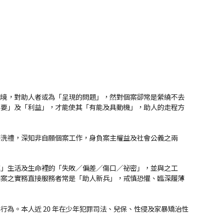
困境，對助人者或為「呈現的問題」，然對個案卻常是縈繞不去
必要」及「利益」，才能使其「有能及具動機」，助人的走程方
的實務洗禮，深知非自願個案工作，身負案主權益及社會公義之兩
掘」生活及生命裡的「失敗／偏差／傷口／祕密」，並與之工
個案之實務直接服務者常是「助人新兵」，戒慎恐懼、臨深履薄
為。本人近 20 年在少年犯罪司法、兒保、性侵及家暴矯治性