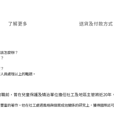
了解更多
送貨及付款方式
你該怎麼辦？
商？
權？
作人員處理以上的難題。
年任教職前，曾在兒童保護及矯治單位擔任社工及地區主管將近20年
有豐富的著作。他在社工處遇風格與個案成效關係的研究上，獲得國際認