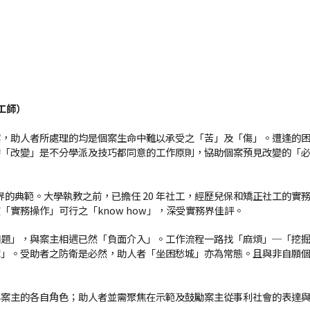
工師）
案，助人者所處理的均是個案生命中難以承受之「苦」及「傷」。遭逢的
需「改變」是不分學派及技巧都同意的工作原則，協助個案預見改變的「
界轉學術界的典範。大學執教之前，已擔任 20 年社工，經歷兒保和矯正社工
實務操作」可行之「know how」，深受實務界佳評。
問題」，與案主相遇已然「負面介入」。工作流程一路找「麻煩」─「挖
奪」。受助者之防衛是必然，助人者「坐困愁城」亦為常態。且與非自願
案主的各自角色；助人者並需聚焦在示範及鼓勵案主從事利社會的表達與行