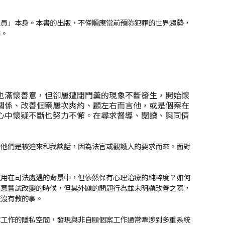
人員」本身。本書的出版，不僅順應當前預防犯罪的世界趨勢，
書。
也滿懷善意，但卻屢遭閉門羹的現象不斷發生，開始懷
關係、改善個案屢次爽約、顧左右而言他，或是個案在
心中懷疑不斷也努力不懈。在尋求督導、閱讀、與同儕
。他們是被迫來和我談話，因為法官或觀護人的要求而來。面對
運用在司法處遇的背景中，但依然保有心理治療的純粹度？如何
願意嘗試改變的時候，但其外顯的問題行為並未明顯改善之際，
校沒有教的事。
案工作的隱私空間，發現與非自願個案工作通常牽涉到多重系統