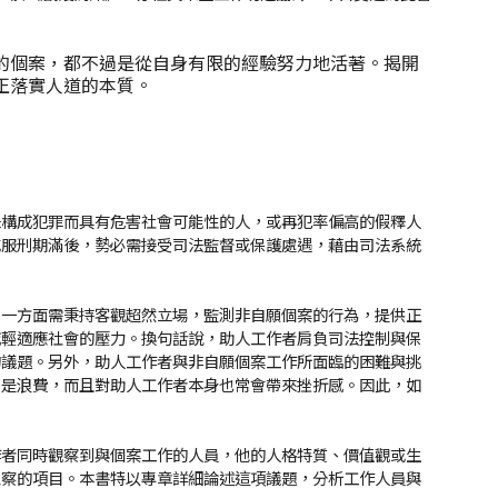
的個案，都不過是從自身有限的經驗努力地活著。揭開
正落實人道的本質。
未構成犯罪而具有危害社會可能性的人，或再犯率偏高的假釋人
或服刑期滿後，勢必需接受司法監督或保護處遇，藉由司法系統
，一方面需秉持客觀超然立場，監測非自願個案的行為，提供正
減輕適應社會的壓力。換句話說，助人工作者肩負司法控制與保
的議題。另外，助人工作者與非自願個案工作所面臨的困難與挑
都是浪費，而且對助人工作者本身也常會帶來挫折感。因此，如
作者同時觀察到與個案工作的人員，他的人格特質、價值觀或生
覺察的項目。本書特以專章詳細論述這項議題，分析工作人員與