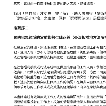
寫序，高興此一孤單卻無比重要的助人區塊，終被認識。
就因「非自願」才更需「被了解」。助人者需從「學術
「對錯是非好壞」之表象，深信「選擇與決定」是個案
推薦序二
預防犯罪領域的當前趨勢
◎
陳正芬（臺灣板橋地方法院
社會治安的維護，無法僅憑嚴刑峻法，在實證或理論上都有相
犯、受刑人等，亦不可忽視再犯的潛在危險，例如菸毒犯、假
或社會福利系統提供的支持與援助，減輕生活壓力，重新適應
在社會福利系統或司法系統中提供直接服務的工作人員，例如
確資訊，以供公部門決定後續司法處遇的內涵；另一方面，則
護協助的雙重角色，這兩種角色本質上具有衝突性，其界線的
戰，遠高於他們與自願性個案工作的情況。在與非自願個案工
何尋求有效的工作模式或高效能的組織架構，向來在學說與實
本書除論述有效與無效工作方式的理論與研究外，並提出所謂
活經驗經常投射在工作上，故如何清楚意識他個人和非自願個