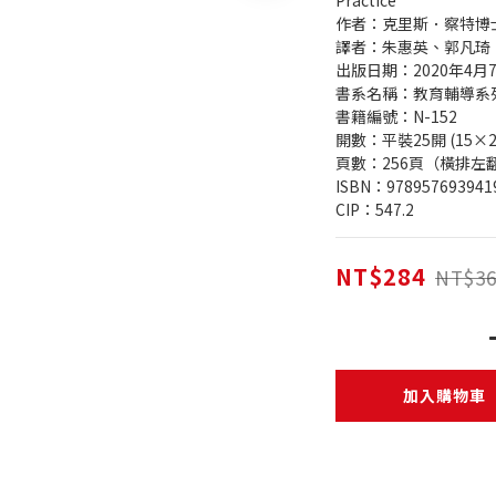
Practice
作者：克里斯．察特博士（C
譯者：朱惠英、郭凡琦
出版日期：2020年4月
書系名稱：教育輔導系
書籍編號：N-152
開數：平裝25開 (15×2
頁數：256頁（橫排左
ISBN：978957693941
CIP：547.2
NT$284
NT$36
加入購物車