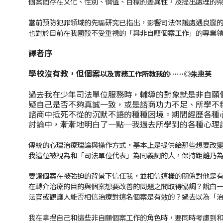
個案間存在文化、性別、價值、目標的差異性，及提出處理的
當前預防犯罪領域的先驅研究已指出，影響司法保護處遇良窳
也對於目前在我國較不受重視的「與非自願個案工作」的專業
譯者序
學校沒有教，但個案
以及實務工作所教我的
⋯⋯
◎
朱惠英
過去我在少年司法單位服務時，輔導的對象就是非自願
疑自己是否不夠真誠一致，或是諮商功力不足、所學不
諮商中抵死不從的沉默不語的種種困境。期間經歷各種
討論中，漸漸地明白了一點─我過去所學到的各種心理
傳統的心理治療理論與操作方式，基本上是提供給那些想要改
我這位被視為和「司法單位代表」為同義詞的人，保持距離乃
要讓個案在被強迫的背景下信任我，並相信這樣的關係對他是
在轉介治療的目的與個案想要改善的問題之間取得協調？說白
法官或觀護人能否相信治療對這名個案是有效的？過去以為「
我在拿捏自己和這些非自願個案工作的角色時，要同時考慮到