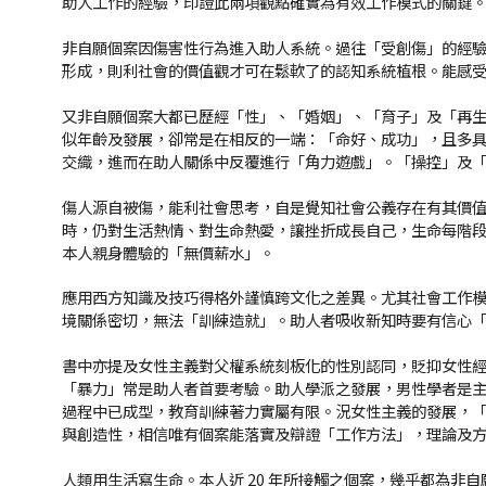
助人工作的經驗，印證此兩項觀點確實為有效工作模式的關鍵
非自願個案因傷害性行為進入助人系統。過往「受創傷」的經
形成，則利社會的價值觀才可在鬆軟了的認知系統植根。能感
又非自願個案大都已歷經「性」、「婚姻」、「育子」及「再
似年齡及發展，卻常是在相反的一端：「命好、成功」，且多
交織，進而在助人關係中反覆進行「角力遊戲」。「操控」及
傷人源自被傷，能利社會思考，自是覺知社會公義存在有其價
時，仍對生活熱情、對生命熱愛，讓挫折成長自己，生命每階
本人親身體驗的「無價薪水」。
應用西方知識及技巧得格外謹慎跨文化之差異。尤其社會工作
境關係密切，無法「訓練造就」。助人者吸收新知時要有信心
書中亦提及女性主義對父權系統刻板化的性別認同，貶抑女性
「暴力」常是助人者首要考驗。助人學派之發展，男性學者是
過程中已成型，教育訓練著力實屬有限。況女性主義的發展，
與創造性，相信唯有個案能落實及辯證「工作方法」，理論及
人類用生活寫生命。本人近 20 年所接觸之個案，幾乎都為非自願。