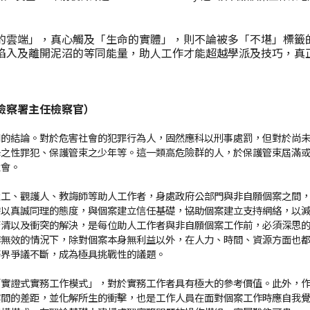
的雲端」，真心觸及「生命的實體」，則不論被多「不堪」標籤
陷入及離開泥沼的等同能量，助人工作才能超越學派及技巧，真
檢察署主任檢察官）
同的結論。對於危害社會的犯罪行為人，固然應科以刑事處罰，但對於尚
釋之性罪犯、保護管束之少年等。這一類高危險群的人，於保護管束屆滿
社會。
社工、觀護人、教誨師等助人工作者，身處政府公部門與非自願個案之間
需以真誠同理的態度，與個案建立信任基礎，協助個案建立支持網絡，以
釐清以及衝突的解決，是每位助人工作者與非自願個案工作前，必須深思
作無效的情況下，除對個案本身無利益以外，在人力、時間、資源方面也
務界爭議不斷，成為極具挑戰性的議題。
「實證式實務工作模式」，對於實務工作者具有極大的參考價值。此外，
案間的差距，並化解所生的衝擊，也是工作人員在面對個案工作時應自我