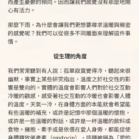
而產生憂鬱的傾向。因而讓我們感覺沒有那麼地開
心有活力。
那麼下雨，為什麼會讓我們更想要尋求溫暖與親密
的感覺呢？我們可以從很多不同層面來理解這件事
情。
從生理的角度
我們常常聽到有人說：孤單寂寞覺得冷，聽起來很
幽默，事實上某些研究指出，溫度之於社交性的影
響是雙向的。實體的溫度會影響人們對於社交互動
冷暖的觀感，感受著社交互動的冷暖也會影響人體
的溫度。天氣一冷，在身體方面的本能就會希望能
有些溫暖的補充，或許是記憶中那個溫暖的懷抱，
或許是一些溫暖的對話，或許是一杯溫暖的飲料或
食物。擁抱、牽手或是依偎在愛人身旁，都能促使
身體釋放催產素（oxytocin），這種被稱為「愛的