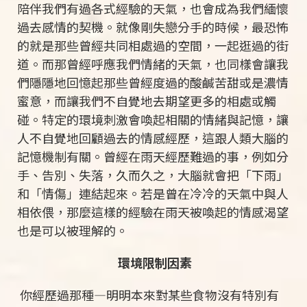
陪伴我們有過各式經驗的天氣，也會成為我們緬懷
過去感情的契機。就像剛失戀分手的時候，最恐怖
的就是那些曾經共同相處過的空間，一起逛過的街
道。而那曾經呼應我們情緒的天氣，也同樣會讓我
們隱隱地回憶起那些曾經度過的酸鹹苦甜或是濃情
蜜意，而讓我們不自覺地去期望更多的相處或觸
碰。特定的環境刺激會喚起相關的情緒與記憶，讓
人不自覺地回顧過去的情感經歷，這跟人類大腦的
記憶機制有關。曾經在雨天經歷難過的事，例如分
手、告別、失落，久而久之，大腦就會把「下雨」
和「情傷」連結起來。若是曾在冷冷的天氣中與人
相依偎，那麼這樣的經驗在雨天被喚起的情感渴望
也是可以被理解的。
環境限制因素
你經歷過那種—明明本來對某些食物沒有特別有