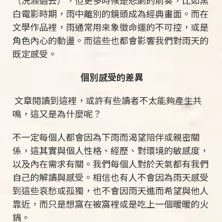
（洗滌過去），但更多時候是悲劇的前奏，比如黑
白電影時期，雨中離別的鏡頭成為經典畫面。而在
文學作品裡，雨通常用來象徵命運的不可控，或是
角色內心的動盪。而這些也都會影響我們對雨天的
既定感受。
個別感受的差異
文章閱讀到這裡，或許有些讀者不太能夠產生共
鳴，這又是為什麼呢？
不一定每個人都會因為下雨而渴望陪伴或親密關
係，這其實與個人性格、經歷、對環境的敏感度，
以及內在需求有關。我們每個人對於天氣都有我們
自己的解讀與感受。相信也有人不會因為雨天感受
到這些哀愁或孤獨，也不會因雨天進而希望與他人
靠近，而只是想窩在被窩裡或是吃上一個暖暖的火
鍋。