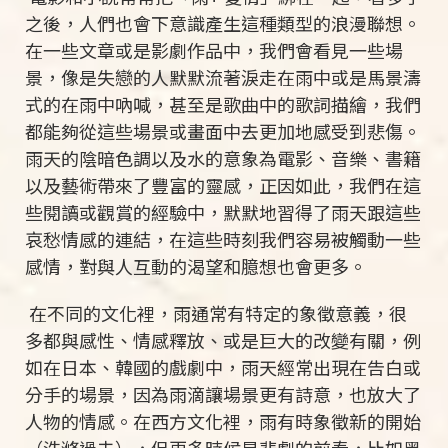
之後，人們也會下意識產生這種類型的浪漫聯想。
在一些文章或是影劇作品中，我們會看見一些場
景，像是失戀的人默默流著淚走在雨中或是馬景濤
式的在雨中吶喊，甚至是歌曲中的歌詞描繪，我們
都能夠從這些場景或畫面中去更加地感受到悲傷。
雨天的陰暗色調以及水的意象為電影、音樂、書籍
以及藝術帶來了豐富的靈感，正因如此，我們在這
些閱讀或觀賞的經驗中，默默地習得了雨天跟這些
哀愁情感的連結，在這些時刻我們容易被觸動一些
感情，對與人互動的渴望和臆想也會更多。
在不同的文化裡，雨通常有特定的象徵意義，很
多都與感性、情感釋放、或是巨大的改變有關，例
如在日本、韓國的戲劇中，雨天經常出現在告白或
分手的場景，因為雨滴讓場景更有詩意，也放大了
人物的情感。在西方文化裡，雨有時象徵新的開始