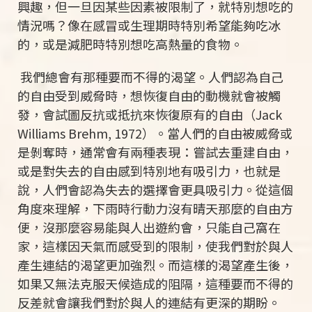
興趣，但一旦因某些因素被限制了，就特別想吃的
情況嗎？像在感冒或生理期時特別希望能夠吃冰
的，或是減肥時特別想吃高熱量的食物。
我們總會有那種要而不得的渴望。人們認為自己
的自由受到威脅時，想恢復自由的動機就會被觸
發，會試圖反抗或抵抗來恢復原有的自由（Jack
Williams Brehm, 1972）。當人們的自由被威脅或
是剝奪時，通常會有兩種表現：嘗試去重建自由，
或是對失去的自由感到特別地有吸引力，也就是
說，人們會認為失去的選擇會更具吸引力。從這個
角度來理解，下雨時行動力沒有晴天那麼的自由方
便，沒那麼容易能與人出遊約會，只能自己窩在
家，這樣因天氣而感受到的限制，使我們對於與人
產生連結的渴望更加強烈。而這樣的渴望產生後，
如果又無法克服天候造成的阻隔，這種要而不得的
反差就會讓我們對於與人的連結有更深的期盼。