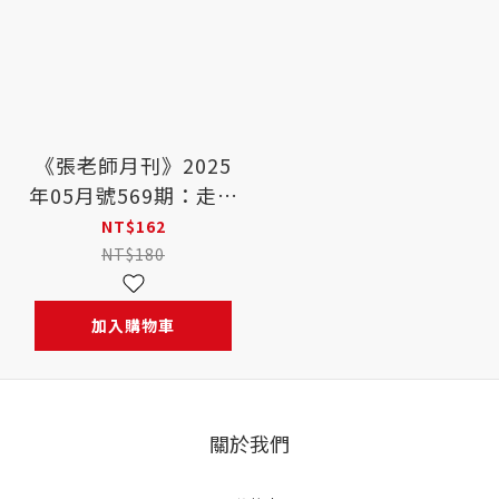
《張老師月刊》2025
年05月號569期：走出
心靈雨季 好心情創造
NT$162
指南
NT$180
加入購物車
關於我們