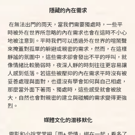
隱藏的內在需求
在無法出門的雨天，當我們需要獨處時，一些平
時被外在世界所忽略的內在需求也會在這時不小心
地被注意到。平時我們可以透過外在世界的喧鬧聲
來掩蓋對孤單的躲避或親密的需求，然而，在這樣
靜謐的氛圍中，這些需求卻會發出不平的呼叫，就
像情緒比較脆弱時，夜深人靜的時刻往往更容易讓
人感到低落。若這些被壓抑的內在需求平時沒有被
妥善處理與面對，也還沒有學會如何與自己相處，
那麼當外面下著雨、獨處時，這些感受就會被放
大，自然也會對親密的建立與碰觸的需求變得更強
烈。
媒體文化的潛移默化
電影和小說常常把「雨+ 愛情」綁在一起，看多了