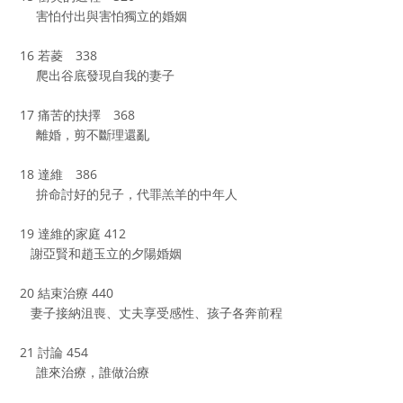
害怕付出與害怕獨立的婚姻
16 若菱 338
爬出谷底發現自我的妻子
17 痛苦的抉擇 368
離婚，剪不斷理還亂
18 達維 386
拚命討好的兒子，代罪羔羊的中年人
19 達維的家庭 412
謝亞賢和趙玉立的夕陽婚姻
20 結束治療 440
妻子接納沮喪、丈夫享受感性、孩子各奔前程
21 討論 454
誰來治療，誰做治療