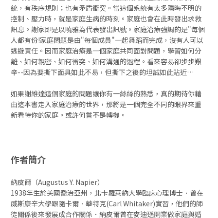
統，有秩序規則；也有矛盾衝突。當這個系統有太多隱晦不明的
控制、壓力時，就是家庭生病的時刻。家庭也會在此時發出求救
訊息。謝家即是以曉雅為代表發出訊號。家庭治療強調的是"每個
人都有份!家庭問題是由"每個成員"一起舞蹈而完成，沒有人可以
逃避責任。因而家庭治療是一個家庭共同面對問題，學習如何分
離、如何親密、如何衝突、如何溝通的過程。看來容易卻步步艱
辛--因為要撕下面具如此不易，但撕下之後的坦誠如此貼近…
如果謝維達這個家庭的問題讓你有一絲絲的熟悉，真的期待你藉
由這本書走入家庭治療的世界，那將是一個完全不同的眼界來重
新看待你的家庭。或許何嘗不是轉機。
作者簡介
納皮爾（Augustus Y. Napier）
1938年生於美國喬治亞州，北卡羅萊納大學臨床心理博士．曾在
威斯康辛大學跟隨卡爾．華特克(Carl Whitaker)實習，他們的師
徒關係後來發展成合作關係．納皮爾曾在麥迪遜開業做家庭與婚