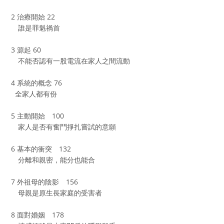
2 治療開始 22
誰是罪魁禍首
3 源起 60
不能否認有一股電流在家人之間流動
4 系統的概念 76
全家人都有份
5 主動開始 100
家人是否有奮鬥掙扎嘗試的意願
6 基本的衝突 132
分離和親密，能分也能合
7 外祖母的陰影 156
母親是原生長家庭的受害者
8 面對婚姻 178