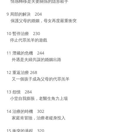
情感轉移是夫妻關係的隱形殺手
9 局部的解決 204
保護父母的婚姻，母女再度嚴重衝突
10 暫停治療 230
停止代罪羔羊的遊戲
11 潛藏的危機 244
外遇是夫婦共謀的婚姻出路
12 重返治療 268
又一個孩子成為父母的代罪羔羊
13 怨憤 284
小堂自我膨脹，老醫生角力上場
14 治療的時機 302
家庭肯冒險，治療者縱身投入
15 衝突的過程 320