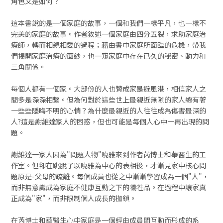
角色又是如何？
這本書說的是一個家庭的故事，一個和我們一樣平凡，也一樣不
完美的家庭的故事。作者敘述一個家庭由四分五裂，求助家庭治
療師，轉而相親相愛的過程；藉由書中家庭所面臨的危機，帶我
們揭開家庭治療的面紗，也一窺家庭中存在已久的秘密、動力和
三角關係。
每個人都有一個家。大部份的人也贊成家是避風港，相信家人之
間多是深深相繫。但為何對於這些世上最親近無隙的家人總有著
一些些隱晦不明的心情？為什麼最親近的人往往成為傷害最深的
人?這是謝維達家人的困惑，但也可能是每個人心中一再出現的問
題。
謝維達一家人因為"問題人物"曉雅來到作者芮博士和華醫生的工
作室。但卻在跳脫了以曉雅為中心的表相後，才漸見家中核心問
題原是-父母的疏離。每個成員也從之中漸漸學習成為一個"人"，
而非無意識成為家庭不健康互動之下的犧牲品。在過程中讓家真
正成為"家"，而非限制個人成長的枷鎖。
在芮博士和華醫生心中家庭是一個經由成員間互動而形成的系