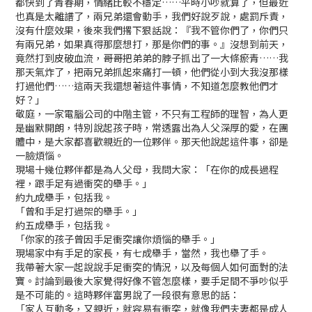
都快到了青春期，情緒比較不穩定……平時小吵就算了，但最近
也真是太離譜了，兩兄弟還會動手，我們好說歹說，處罰斥責，
沒有什麼效果，後來我們撂下狠話說：『我不管你們了，你們只
有兩兄弟，如果真得那麼想打，那是你們的事。』沒想到前天，
竟然打到皮破血流，哥哥把弟弟的脖子抓出了一大條瘀青……我
那天氣炸了，把兩兄弟抓起來痛打一頓，他們從小到大我沒那樣
打過他們……這兩天我還想著這件事情，不知道怎麼教他們才
好？」
敬庭，一家電腦公司的中階主管，不只有工程師的理智，為人更
是幽默開朗，特別說起孩子時，常透露出為人父深厚的愛，在團
體中，是大家都喜歡親近的一位夥伴。那天他說起這件事，卻是
一臉煩惱。
現場十幾位夥伴都是為人父母，我問大家：「在你的成長過程
裡，跟手足有過衝突的舉手。」
約九成舉手，包括我。
「曾和手足打過架的舉手。」
約五成舉手，包括我。
「你家的孩子曾因手足衝突讓你煩惱的舉手。」
現場家中有手足的家長，有七成舉手，當然，我也舉了手。
我帶著大家一起說說手足衝突的情況，以及每個人如何面對的法
寶。討論到最後大家覺得好像不管怎麼樣，要手足間不爭吵似乎
是不可能的。這時夥伴富男說了一段很有意思的話：
「家人互動多，又親近，就容易有衝突，就像我們夫妻都是成人