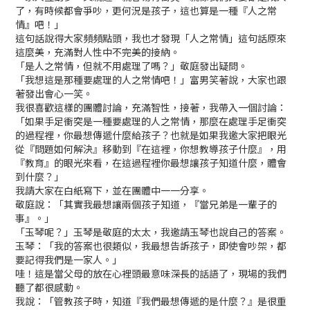
了，有時候都會爭吵，更何況是孩子，這也算是一種『人之常
情』吧！」
這句話說得大家頻頻點頭，我也才發現「人之常情」這句話原來
這麼美，充滿對人性中不完美的接納。
「是人之常情，但就不用處理了嗎？」敬庭發出疑問。
「我想這是那種要處理的人之常情吧！」富男笑著說，大家也跟
著發出會心一笑。
我很喜歡這樣的團體討論，充滿智性，接著，我帶入一個討論：
「如果手足衝突是一種要處理的人之常情，那麼在處理手足衝突
的過程裡，你最想傳遞什麼給孩子？也就是如果我邀大家把眼光
從『問題如何解決』移動到『在這裡，你想教導孩子什麼』，用
『教育』的眼光來看，在這過程裡你最想讓孩子知道什麼，體會
到什麼？」
我請大家在白紙寫下，並在團體中一一分享。
敬庭說：「其實我最想讓兩個孩子知道，『當兄弟是一輩子的
事』。」
「玉琴呢？」玉琴是敬庭的太太，我邀請玉琴也說自己的答案。
玉琴：「我的答案也很類似，我最想告訴孩子，即使會吵架，都
要記得我們是一家人。」
哇！這是當父母的放在心裡頭最意味深長的話語了，現場的我們
聽了都很感動。
我說：「管教孩子時，知道『我們最想傳遞的是什麼？』是很重