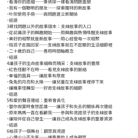
˙看清你的底細──像偵探一樣看清問題面貌
˙我有一個聰明的朋友──探索獨特的新故事
˙吵架使用手冊──與問題建立新關係
˙結語
3
尋找問題以外的故事版本：支線故事的入口
˙從認識孩子的興趣開始──用興趣與熱情喚醒支線故事
˙美好的相聚就是新故事──用心經營每一次相聚
˙陪孩子走路回家──支線故事就在不起眼的生活細節裡
˙二十歲的自己──善用時間軸概念
˙結語
4
讓孩子的生命故事細緻而精采：支線故事的豐厚
˙紅色怪獸不在時──看見支線故事的脈絡
˙幸福的面具──讓故事有厚度
˙兔兔的月亮和太陽──讓兒童在支線故事裡停下來
˙讓機車怪轉型──好奇支線故事的細節
˙結語
5
和愛的聲音連結：重新會員化
˙當你寂寞時會想起誰──讓孩子和失去的關係再次連結
˙原來媽媽一直在看顧我──參與和見證孩子的支線故事
˙讓陪伴從自己發生──讓自己成為支線故事的重要資源
˙結語
6
給孩子一個舞台：觀眾與見證
˙心情火山不生氣──讓重要他人成為觀眾