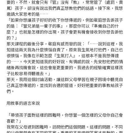
要的，不然，就會只有『管』沒有『教』，常常管了（處罰、責
罵）孩子，卻沒有說出我們真正想教他們的話語。接下來，我想
邀請大家思考的是……
「如果你想讓孩子好好的收下你想傳遞的，例如敬庭想告訴孩子
的是：『當兄弟是一輩子的事』，那麼你可以『準備自己的什
麼？』也就是怎樣的你出現，孩子會更有機會接收到你想告訴他
的？」
那天課程的最後分享，敬庭有感而發的說：「……說到這裡，我
知道這兩天我為什麼懊惱自責了，原來我生氣地打他們，自己也
很懊惱，我像在示範怎麼『生氣打人』，這根本不是我想傳達
的……。今天更知道我的好好說、有情感的說、先安慰他們的情
緒後再找機會說，這些會是更重要的。我過去的經驗確實這樣孩
子比較容易得聽進去。」
那天，我用這個討論活動，讓這群父母學習在親子困境中聽見自
己真正想傳遞的，並找到合適的管道，好好把重要的事教給孩子
們。
用敘事的語言來說
「帶領孩子面對這樣的困難時，你想當一個怎樣的父母你自己會
喜歡？」
我常在父母遇到困難時，訪問他們這個問題。這樣的問題，不同
的父母當然會有不同的答案。重要的不是哪個答案才是對的，而