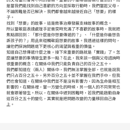
是當我們能找到自己喜歡的方向並採取行動時，我們當起父母，
不論困難是否已解決，我們都會越來越接近自己「想要」的樣
子。
找到「想要」的故事，這是敘事治療發展支線故事的概念。
所以當敬庭表達處理手足衝突時充滿了不喜歡的故事時，我就把
焦點挪回到：「那什麼是你想要傳遞的？」、「什麼是你最想告
訴孩子的？」用此來碰觸敬庭想要的故事。我透過這樣的問句，
讓他們探詢問題底下更核心的渴望與看重的價值。
知道自己想傳遞什麼之後，接下來重要的路就是「實踐」了。怎
麼讓想要的事情發生更多一點？在此，我來談一個與父母諮詢時
很重要的概念：在關係中我們只能負責自己的百分之五十。
我們都知道在（兩人）關係中，我們無法掌握全部，也就是說我
們只占百分之五十，另外百分之五十並不掌握在我們手中，但我
們也會知道，在關係中我們並不是沒有影響力，因為生命是相互
影響的。在關係裡，當一方變化的時候，另一個人的不同常常也
就會跟著發生。所以，在關係中遇到困難時，若我們能啟動自身
這百分之五十的變化，其實就是把問題改變的力量移回自己身
上。