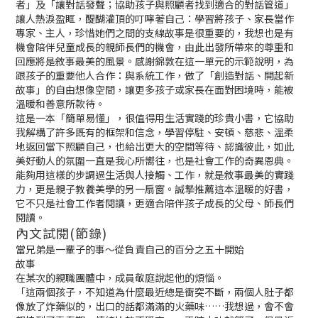
者」及「讓對話發聲；協助孩子與照顧者找到適合的對話管道」
讓人熱淚盈眶，醍醐灌頂的叮嚀著自己：學習將孩子、家長當作
專家、主人，珍惜她們之間的支線故事是很重要的，我想也是有
機會陪伴兒童成長的親師長們的機會，由此出發所帶來的尊重和
回應將是敘事最美的風景。感謝錦敦在這一單元的示範說明，為
跟孩子的重要他人合作：與系統工作，做了「創造對話、開起新
故事」的自由想像空間，讓更多孩子或家長在面對困境時，能被
溫暖和善意所款待。
這是一本「簡單易懂」，很值得用生活實踐的珍貴小書，它協助
我解構了許多既有的框架和信念，學習停駐、安頓、慈悲、溫柔
地返回當下照顧自己，也給出更大的空間等待、認識彼此，如此
美好動人的氛圍一直是我心所嚮往，也是社會工作的奇異恩典。
能夠用這樣的步調過生活與人接觸、工作，就是敘事最美的實踐
力，更是親子教養美學的另一扇窗。誠摯推薦這本溫暖的好書，
它不只是社會工作者閱讀，更適合陪伴孩子成長的父母、師長們
閱讀。
內文試閱(節錄)
當兄弟是一輩子的事～從負責自己的百分之五十開始
故事
在某次的親職團體中，成員敬庭說起他的煩惱。
「這兩個孩子，不知道為什麼最近總是衝突不斷，兩個人肚子都
像放了炸藥似的，出口的話都滿滿的火藥味……我想過，會不會