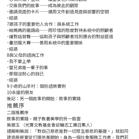
˙交換我們的故事──成為彼此的觀眾
˙邀請見證的卡片──運用文件創造見證與迴響的空間
˙結語
7
跟孩子的重要他人合作：與系統工作
˙給媽媽的邀請函──用珍惜的態度對待系統中的照顧者
˙讓對話發聲──協助孩子與照顧者找到適合的對話管道
˙畫恐龍大賽──善用系統中的重要關係
˙結語
8
與父母的諮詢工作
˙我不要上學
˙當兄弟是一輩子的事
˙那個沒耐心的自已
˙結語
9
小奇的山羊村：個別諮商實例
10
永遠的朋友
後記：另一個故事的開始：敘事的實踐
推薦序
二版推薦序
敘事的實踐，親子教養美學的另一扇窗
吳銀玉 （光寶文教基金會認輔志工團召集人）
達賴喇嘛說：「對自己慈悲是對一切眾生慈悲的基礎。」就如同
建造房屋要從打穩地基開始。身為一個社會服務工作者，我們若