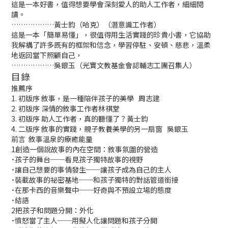
這是一本好書，值得想要學會深刻愛人的助人工作者，細細閱
讀。
………………黃士鈞（哈克）（潛意識工作者）
這是一本「簡單易懂」，很值得用生活實踐的珍貴小書，它協助
我解構了許多既有的框架和信念，學習停駐、安頓、慈悲，溫柔
地返回當下照顧自己，
………………吳銀玉（光寶文教基金會認輔志工團召集人）
目錄
推薦序
1. 初版序 敘事，是一種陪伴孩子的美學 周志建
2. 初版序 深情的敘事工作者林祺堂
3. 初版序 助人工作者，真的聽懂了？黃士鈞
4. 二版序 敘事的實踐，親子教養美學的另一扇窗 吳銀玉
前言
敘事溫泉的療癒能量
1
創造一個說故事的內在空間：敘事氛圍的營造
˙孩子的舞台──看見孩子獨特故事的視野
˙讓自己想要的事情發生──讓孩子成為自己的主人
˙裝載故事的祕密基地──和孩子獨特的對話管道銜接
˙在那卡西的音樂聲中──好奇與不預設立場的態度
˙結語
2
把孩子和問題分開：外化
˙憤怒當了主人──用擬人化讓問題和孩子分開