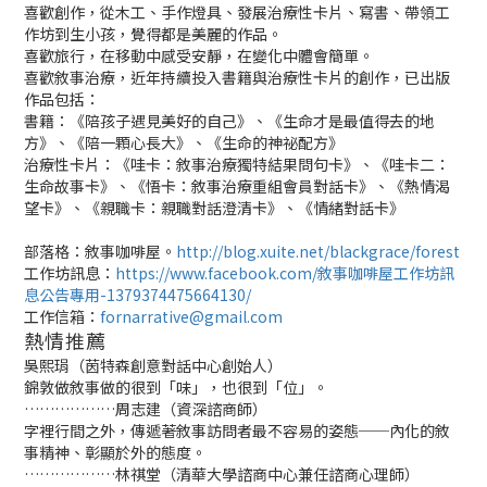
喜歡創作，從木工、手作燈具、發展治療性卡片、寫書、帶領工
作坊到生小孩，覺得都是美麗的作品。
喜歡旅行，在移動中感受安靜，在變化中體會簡單。
喜歡敘事治療，近年持續投入書籍與治療性卡片的創作，已出版
作品包括：
書籍：《陪孩子遇見美好的自己》、《生命才是最值得去的地
方》、《陪一顆心長大》、《生命的神祕配方》
治療性卡片：《哇卡：敘事治療獨特結果問句卡》、《哇卡二：
生命故事卡》、《悟卡：敘事治療重組會員對話卡》、《熱情渴
望卡》、《親職卡：親職對話澄清卡》、《情緒對話卡》
部落格：敘事咖啡屋。
http://blog.xuite.net/blackgrace/forest
工作坊訊息：
https://www.facebook.com/敘事咖啡屋工作坊訊
息公告專用-1379374475664130/
工作信箱：
fornarrative@gmail.com
熱情推薦
吳熙琄（茵特森創意對話中心創始人）
錦敦做敘事做的很到「味」，也很到「位」。
………………周志建（資深諮商師）
字裡行間之外，傳遞著敘事訪問者最不容易的姿態──內化的敘
事精神、彰顯於外的態度。
………………林祺堂（清華大學諮商中心兼任諮商心理師）