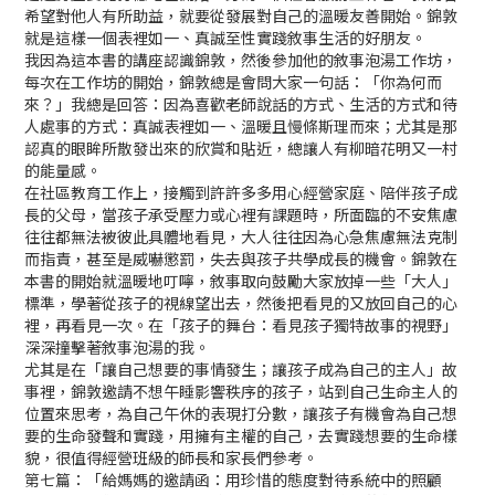
希望對他人有所助益，就要從發展對自己的溫暖友善開始。錦敦
就是這樣一個表裡如一、真誠至性實踐敘事生活的好朋友。
我因為這本書的講座認識錦敦，然後參加他的敘事泡湯工作坊，
每次在工作坊的開始，錦敦總是會問大家一句話：「你為何而
來？」我總是回答：因為喜歡老師說話的方式、生活的方式和待
人處事的方式：真誠表裡如一、溫暖且慢條斯理而來；尤其是那
認真的眼眸所散發出來的欣賞和貼近，總讓人有柳暗花明又一村
的能量感。
在社區教育工作上，接觸到許許多多用心經營家庭、陪伴孩子成
長的父母，當孩子承受壓力或心裡有課題時，所面臨的不安焦慮
往往都無法被彼此具體地看見，大人往往因為心急焦慮無法克制
而指責，甚至是威嚇懲罰，失去與孩子共學成長的機會。錦敦在
本書的開始就溫暖地叮嚀，敘事取向鼓勵大家放掉一些「大人」
標準，學著從孩子的視線望出去，然後把看見的又放回自己的心
裡，再看見一次。在「孩子的舞台：看見孩子獨特故事的視野」
深深撞擊著敘事泡湯的我。
尤其是在「讓自己想要的事情發生；讓孩子成為自己的主人」故
事裡，錦敦邀請不想午睡影響秩序的孩子，站到自己生命主人的
位置來思考，為自己午休的表現打分數，讓孩子有機會為自己想
要的生命發聲和實踐，用擁有主權的自己，去實踐想要的生命樣
貌，很值得經營班級的師長和家長們參考。
第七篇：「給媽媽的邀請函：用珍惜的態度對待系統中的照顧