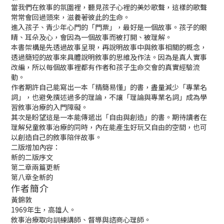
當我們在敘事的氛圍裡，聽見孩子心裡的美妙歌聲，這樣的歌聲
常常會回過頭來，滋養著彼此的生命。
進入孩子、青少年心門的「門票」，最好是一個故事。孩子的眼
睛、耳朵及心，會因為一個故事而被打開、被理解。
本書架構是先透過故事呈現，再說明故事中與敘事相關的概念，
透過簡短的故事來具體說明敘事的思維及作法。因為是真人實事
改編，所以每個故事裡都有作者和孩子生命交會的真實經驗流
動。
作者期許自己能寫出一本「精簡易懂」的書，盡量減少「專業名
詞」，也避免撰述過多的理論，不讓「理論與專業名詞」成為學
習敘事治療的入門障礙。
其次是盼望這是一本能傳遞出「自由與創造」的書。期待讀者在
理解兒童敘事治療的同時，內在能產生好玩又自由的空間，也可
以創造自己的敘事陪伴故事。
二版增加內容：
新的二版序文
第二章兩篇更新
第八章全新的
作者簡介
黃錦敦
1969年生，高雄人。
敘事治療取向訓練講師、督導與諮商心理師。