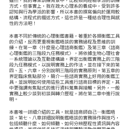
雖然，我的專業訓練背景中，比較傾向經驗學派的訓練
方式，但事實上，我在政大心理系的養成中，受到許多
認知與行為學派的影響，所以本書的撰寫偏向於運用較
結構、流程式的描述方式，這也許是一種結合理性與感
性的方法吧！
本書不同於傳統的心理衡鑑書籍，著重於各類衡鑑工具
的介紹，反而更重視衡鑑晤談的實務過程及思維的訓
練。在第一章〈什麼是心理諮商衡鑑〉及第三章〈諮商
心理衡鑑的三階段九任務模式〉，將依據生物心理社會
—系統理論以及互動建構論，界定出衡鑑實務上的三階
段九任務模式，以說明實務上的作法，並在接下來的第
四、五、六章，分別說明三階段的實務原則。第五章的
界定臨床焦點部分，簡介一些諮商實務上好用的衡鑑工
具，並說明如何使用這些工具進行諮商目標的界定，其
中更強調有焦點式的進行資料蒐集與接觸。另外，一般
實務上較少談到初談與轉介歷程，將在第二章中進行說
明。
本書唯一詳細介紹的工具，就是諮商師自己—衡鑑晤
談。第七、八章詳細說明衡鑑晤談的實務操作與技巧，
包括傾聽什麼、如何傾聽、如何分辨歷程性資訊與內容