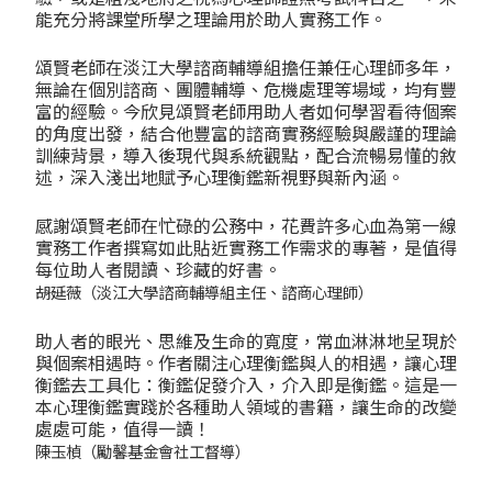
能充分將課堂所學之理論用於助人實務工作。
頌賢老師在淡江大學諮商輔導組擔任兼任心理師多年，
無論在個別諮商、團體輔導、危機處理等場域，均有豐
富的經驗。今欣見頌賢老師用助人者如何學習看待個案
的角度出發，結合他豐富的諮商實務經驗與嚴謹的理論
訓練背景，導入後現代與系統觀點，配合流暢易懂的敘
述，深入淺出地賦予心理衡鑑新視野與新內涵。
感謝頌賢老師在忙碌的公務中，花費許多心血為第一線
實務工作者撰寫如此貼近實務工作需求的專著，是值得
每位助人者閱讀、珍藏的好書。
――胡延薇（淡江大學諮商輔導組主任、諮商心理師）
助人者的眼光、思維及生命的寬度，常血淋淋地呈現於
與個案相遇時。作者關注心理衡鑑與人的相遇，讓心理
衡鑑去工具化：衡鑑促發介入，介入即是衡鑑。這是一
本心理衡鑑實踐於各種助人領域的書籍，讓生命的改變
處處可能，值得一讀！
――陳玉楨（勵馨基金會社工督導）