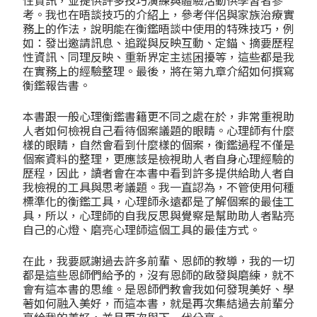
性資訊，並提供許多技巧演練與體驗活動供學習者參
考。我也在晤談技巧的介紹上，參考伴侶與家族治療實
務上的作法，說明能在衡鑑晤談中使用的特殊技巧，例
如：發出邀請訊息、追蹤與反映互動、定錨、摘要歷程
性資訊、同理反映、重新界定主述困擾等，這些都是我
在實務上的經驗整理。最後，將在第九章介紹如何撰寫
衡鑑報告書。
本書跟一般心理衡鑑書籍更不同之處在於，非常重視助
人者如何檢視自己看待個案議題的眼睛。心理師有什麼
樣的眼睛，自然會看到什麼樣的個案，衡鑑過程不僅是
個案資料的整理，更應該是檢視助人者自身心理經驗的
歷程，因此，讀者會在本書中看到許多提供給助人者自
我檢視的工具與思考議題。我一直認為，不管使用何種
標準化的衡鑑工具，心理師永遠都是了解個案的最佳工
具，所以，心理師的自我反思與覺察是幫助助人者點亮
自己的心燈、磨亮心理師這個工具的最佳方式。
在此，我要感謝過去許多前輩、恩師的教導，我的一切
都是這些恩師們給予的，沒有恩師的啟發與磨練，就不
會有這本書的思維。是恩師們教會我如何發現美好、學
著如何融入美好，而這本書，就是再次集結過去前輩分