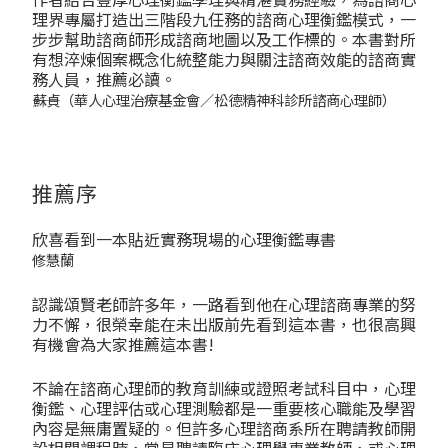
理界專屬打造出三階段九任務的諮商心理衡鑑模式，一
步步幫助諮商師形成諮商地圖以及工作標的。本書對所
有想淬煉個案概念化統整能力與關注諮商效能的諮商實
務人員，推薦必讀。
――蘇貞（華人心理治療基金會／松德精神科診所諮商心理師）
推薦序
欣喜看到一本貼近實務現場的心理衡鑑專書
修慧蘭
認識頌賢老師許多年，一路看到他在心理諮商專業的努
力不懈，很榮幸能在未出版前先看到這本書，也很高興
有機會為大家推薦這本書!
不論在諮商心理師的教育訓練或證照考試科目中，心理
衡鑑、心理評估或心理測驗都是一重要核心職能及學習
內容是無庸置疑的。但許多心理諮商系所在聘請教師開