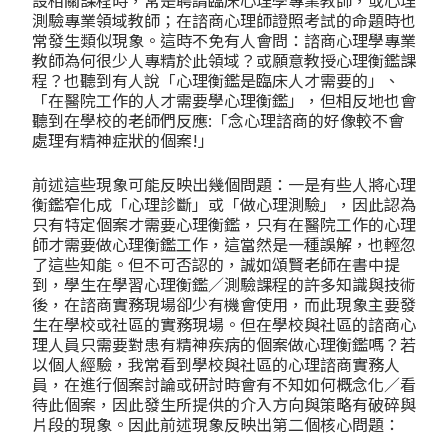
設相關課程時，常是聘請臨床心理學專業教師，或心理
測驗專業領域教師；在諮商心理師證照考試的命題時也
常發生類似現象。這時不免有人會問：諮商心理學專業
教師為何很少人專精於此領域？或願意教授心理衡鑑課
程？也聽到有人說「心理衡鑑是臨床人才需要的」、
「在醫院工作的人才需要學心理衡鑑」，但相反地也會
聽到在學校的老師們反應:「念心理諮商的好像較不會
處理有精神症狀的個案!」
前述這些現象可能反映出幾個問題：一是有些人將心理
衡鑑窄化成「心理診斷」或「做心理測驗」，因此認為
只有特定個案才需要心理衡鑑，只有在醫院工作的心理
師才需要做心理衡鑑工作，這當然是一種誤解，也輕忽
了這些知能。但不可否認的，誠如頌賢老師在書中提
到，學生在學習心理衡鑑／測驗課程的許多知識與技術
後，在諮商實務現場卻少有機會使用，而此現象主要發
生在學校或社區的實務現場。但在學校與社區的諮商心
理人員只需要對患有精神疾病的個案做心理衡鑑嗎？若
以個人經驗，我常看到學校與社區的心理諮商實務人
員，在進行個案討論或研討時會有不知如何概念化／看
待此個案，因此發生所提供的介入方向與策略有破碎與
片段的現象。因此前述現象反映出第二個核心問題：