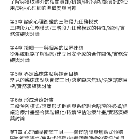
了解與獲取轉介的相關資訊/初談/轉介與初談資訊的使
用/評估心理師的準備度與困難
第3章 諮商心理衡鑑的三階段九任務模式
三階段九任務模式/三階段九任務模式的特性/案例/實
務演練與討論
第4章 接觸——與個案的世界連結
從系統脈絡了解個案/建立具安全感的合作關係/實務演
練與討論
第5章 界定臨床焦點與諮商目標
常見的臨床焦點與衡鑑工具/決定臨床焦點/決定諮商目
標/實務演練與討論
第6章 形成治療計畫
三級預防模式/諮商形式――個別與系統聯合晤談的選擇/建
議治療計畫――整合與階段化/持續評估治療計畫/實務演練
與討論
第7章 心理師是衡鑑工具——衡鑑晤談與焦點式傾聽
開始衡鑑晤談/焦點式傾聽/辨識個案傳遞的資訊/常見