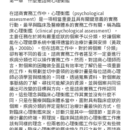
第一章 什麼是諮商心理衡鑑
在諮商實務工作中，心理衡鑑（psychological
assessment）是一項相當重要且具有關鍵意義的實務
行動，最早與臨床及醫療體系的實務工作有關，稱為臨
床心理衡鑑（clinical psychological assessment），
主要任務在於將有嚴重症狀的個案予以分類，好讓個案
能在心理健康系統中獲得適當的治療計畫與安排（黃政
昌，2008b）。但在諮商工作中，對於將個案「分類」
卻有著不同的看法，諮商實務工作者甚至不一定要進行
疾病分類也可以操作實務工作。然而，對諮商心理師而
言，對個案的困難做全面且有效率地了解仍是一項重要
的工作，有規劃並切中要領的治療計畫是每位諮商心理
師必須學習與精進的。同樣，透過蒐集資料、對個案故
事脈絡的了解、尋找可能解決的資源，並與個案共同協
議出可改變的目標與方向，也是諮商實務工作所認同
的。這些理念與臨床心理衡鑑工作其實並沒有什麼不
同，只是在醫療與臨床體系當中，面對具有臨床症狀的
個案，疾病分類的界定是制訂治療計畫最快的方式，但
對臨床心理衡鑑來說，診斷只是其中一個環節，並非治
療計畫的終端。照理說，臨床與諮商的心理衡鑑工作應
該有同樣的理念，但兩者的心理衡鑑工作似乎又有些微
的差異，臨床心理衡鑑的歷史悠久且行之有年，而諮商