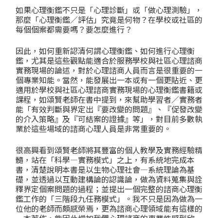
如果心理衡鑑不只是「心理診斷」或「做心理測驗」，
那麼「心理衡鑑／評估」究竟是何物？在學校或社區的
每個個案都需要嗎？要怎麼進行？
因此，如何重新認清何謂心理衡鑑、如何進行心理衡
鑑，尤其是這些觀點能適合於服務學校與社區心理諮商
實務現場的論述，對於心理諮商人員而言是很重要的一
個專業知能。當然，能發展出一本或有一個更貼近、更
適用於學校與社區心理諮商實務現場的心理衡鑑書籍或
課程，如頌賢老師在書中提到，來幫助學習者／實務者
能「有效判斷與界定出『要改變的問題』、『促發改變
的介入策略』及『可結案的證據』等」，對目前多數執
業於這些場域的諮商心理人員是非常重要的。
很高興看到頌賢老師將其豐富的個人教學及實務經驗精
髓，站在「科學—實務模式」之上，有系統地完成本
書，清楚說明本書是以生物心理社會—系統理論為基
礎，並透過以互動建構論的認識論，做為資料蒐集與詮
釋界定個案問題的過程；並提出一個完整的諮商心理衡
鑑工作的「三階段九任務模式」。我不只是因為做為一
位他的老師而頗感榮焉，更為諮商心理領域能有這樣的