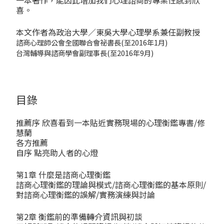
一本著作，能因此增加我們心理諮商的專業性感到欣
喜。
本文作者為政治大學／東吳大學心理學系兼任副教授
諮商心理師公會全國聯合會祕書長(至2016年1月)
台灣輔導與諮商學會副理事長(至2016年9月)
目錄
推薦序 欣喜看到一本貼近實務現場的心理衡鑑專書/修
慧蘭
各方推薦
自序 點亮助人者的心燈
第1章 什麼是諮商心理衡鑑
諮商心理衡鑑的理論與模式/諮商心理衡鑑的基本原則/
對諮商心理衡鑑的誤解/實務演練與討論
第2章 衡鑑前的準備――轉介資訊與初談