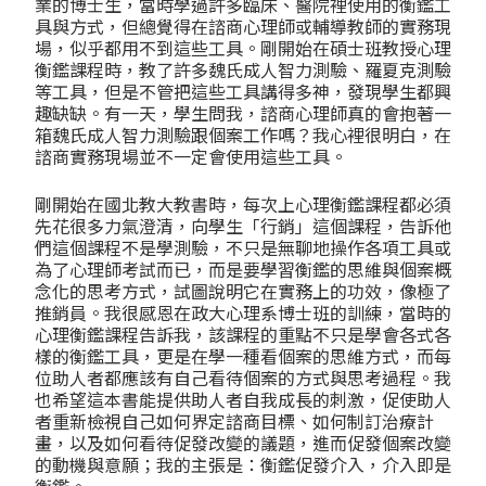
業的博士生，當時學過許多臨床、醫院裡使用的衡鑑工
具與方式，但總覺得在諮商心理師或輔導教師的實務現
場，似乎都用不到這些工具。剛開始在碩士班教授心理
衡鑑課程時，教了許多魏氏成人智力測驗、羅夏克測驗
等工具，但是不管把這些工具講得多神，發現學生都興
趣缺缺。有一天，學生問我，諮商心理師真的會抱著一
箱魏氏成人智力測驗跟個案工作嗎？我心裡很明白，在
諮商實務現場並不一定會使用這些工具。
剛開始在國北教大教書時，每次上心理衡鑑課程都必須
先花很多力氣澄清，向學生「行銷」這個課程，告訴他
們這個課程不是學測驗，不只是無聊地操作各項工具或
為了心理師考試而已，而是要學習衡鑑的思維與個案概
念化的思考方式，試圖說明它在實務上的功效，像極了
推銷員。我很感恩在政大心理系博士班的訓練，當時的
心理衡鑑課程告訴我，該課程的重點不只是學會各式各
樣的衡鑑工具，更是在學一種看個案的思維方式，而每
位助人者都應該有自己看待個案的方式與思考過程。我
也希望這本書能提供助人者自我成長的刺激，促使助人
者重新檢視自己如何界定諮商目標、如何制訂治療計
畫，以及如何看待促發改變的議題，進而促發個案改變
的動機與意願；我的主張是：衡鑑促發介入，介入即是