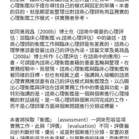
心理衡鑑似乎還在尋找自己的模式與固定的架構。本書
的目的，就是期望能整理出對諮商心理師有用且務實的
心理衡鑑工作模式，供實務者參考。
如同黃政昌（2008b）博士在〈諮商中需要的心理評
估：談臨床心理衡鑑 vs.諮商心理評估〉中的論述，諮
商心理師的衡鑑工作與臨床心理師是有差異的，諮商心
理學應該要發展出自己的評估內涵。該篇文章及黃政昌
（2008a）博士所作《心理評估：在諮商中的應用》一
書，可謂國內諮商心理衡鑑書籍的重要濫觴與整理。在
實務經驗中，我發現，諮商心理衡鑑與臨床心理衡鑑有
著同樣的目標，但也有相異之處，強調與人接觸的諮商
心理實務應該要有自己的評估模式與衡鑑理念，以凸顯
出心理衡鑑與評估在諮商實務工作中的價值與功能。要
特別強調的是，諮商心理衡鑑是一個與個案進行心理接
觸的對話過程，是一項心理師與個案共同完成的工作，
而不是心理師單方面將個案問題進行分類或標籤。
本書將採取「衡鑑」（assessment）一詞來形容這項
實務工作，此與「評價」（evaluation）不同，評價偏
向於判斷好壞、優劣，或是對個案進行分類、安置的意
味，評價的英文也有求解、計算數值的味道；而衡鑑則