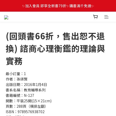
✨加入會員 即享全新書79折✨購書滿千免運✨
(回頭書66折，售出恕不退
換) 諮商心理衡鑑的理論與
實務
最小訂量：1
作者：孫頌賢
出版日期：2016年1月4日
書系名稱：教育輔導系列
書籍編號：N-127
開數：平裝25開(15×21cm)
頁數：288頁（橫排左翻）
ISBN：9789576938702