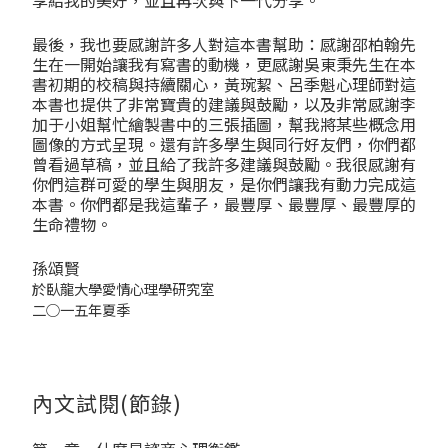
享給我的美好，並且再次與下一代分享。
最後，我也要感謝許多人對這本書幫助：感謝邵柏翰先
生在一開始讓我有寫書的動機，更感謝吳東秉先生在本
書初期的校稿與持續關心，黃琬絜、呂季魁心理師對這
本書也提供了非常寶貴的建議與鼓勵，以及非常感謝李
加于小姐幫忙繪製書中的三張插圖，幫我將某些概念用
圖像的方式呈現。還有許多學生與同行好友們，你們都
曾看過草稿，並且給了我許多建議與鼓勵。我很感謝有
你們這群可愛的學生與朋友，是你們讓我有動力完成這
本書。你們都是我這輩子，最豐厚、最豐厚、最豐厚的
生命禮物。
孫頌賢
於臥龍大學愛情心理學研究室
二○一五年夏季
內文試閱(節錄)