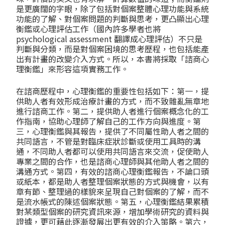
是更廣闊的字眼，除了包括對個案整體心理功能與系統
功能的了解、對個案問題的判斷與思考，更凸顯出心理
衡鑑或心理評估工作（國內許多學者也將
psychological assessment 翻譯成心理評估）不只是
判斷與分類，而是對個案困境的思考歷程，也包括能產
出有計畫的改變介入方式。所以，本書將採取「諮商心
理衡鑑」來形容這項實務工作。
在諮商歷程中，心理衡鑑的重要性包括如下：第一，提
供助人者有效形成治療計畫的方式，而不致雜亂無章地
進行諮商工作。第二，提供助人者進行個案概念化的工
作指南，協助心理師了解自己的工作方向與進度。第
三，心理衡鑑與其報告，提供了不同屬性助人者之間的
共同語言，不管是對臨床症狀診斷或使用工具時的溝
通，不同助人者都可以使用共同語言來交流，促使助人
專業之間的合作，也是諮商心理師與其他助人者之間的
溝通方式。第四，有效的諮商心理衡鑑報告，不論口頭
或紙本，都是助人者整理個案狀態的方式與機會，以有
章有節、整理過的樣貌來呈現自己對個案的了解，而不
是流水帳式的陳述個案狀態。第五，心理衡鑑結果累積
對某類型個案的研究資訊來源，增加學術研究的資料與
證據，更可藉此逐漸發展出更有效的介入策略。第六，