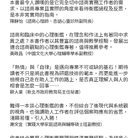
本書最令人讚嘆的是它完全切中諮商實務工作者的需
求，以諮商專業且實際的角度來看待衡鑑過程及反思，
是本非常實用的指南。
――陳靜怡（諮商心理師、杏語心靈診所副院長）
諮商和臨床中的心理衡鑑，在理念和作法上有著同中求
異之處？本書作者以其豐富的諮商與教學經驗，發展出
適合諮商觀點的心理衡鑑專著，值得推薦參考。
――黃政昌（中國文化大學心理輔導學系副教授）
「熱情」與「自律」是邁向專業不可或缺的基石！期待
讀者不只是將此書視為研磨技術的範本，而更能進一步
檢視自己走在助人工作的路上，是否真正理解人與人的
相會是怎麼一回事……
――歐人豪（新北市政府教育局主任祕書）
難得一本談心理衡鑑的書，不但綜合了後現代與系統觀
的視角，也強調助人工作者在評估個案時應有的省思，
淺顯易懂，引人入勝！
――謝文宜（實踐大學家庭諮商與輔導碩士班副教授）
作者結合豐厚心理衡鑑學理與精湛實務經驗，為諮商心