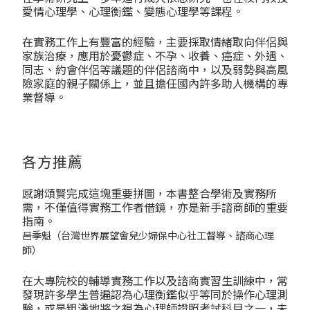
愛情心理學、心理衡鑑、變態心理學等課程。
在實務工作上有豐富的經驗，主要採取情緒取向伴侶與
家族治療，應用於憂鬱症、不孕、收養、癌症、外遇、
同志、約會伴侶等議題的伴侶諮商中，以及弱勢與高風
險家庭的親子關係上，並且擔任國內許多助人機構的專
業督導。
各方推薦
感謝頌賢完成這塊重要拼圖，本書整合學術及實務所
需，不僅值得實務工作者借鏡，亦是新手諮商師的重要
指南。
――呂季魁（台灣世界展望會兒少婦保中心社工督導、諮商心理
師）
在大專院校的輔導實務工作以及諮商實習生訓練中，常
發現許多學生普遍認為心理衡鑑似乎等同於操作心理測
驗，或是粗淺地將之視為心理師證照考試科目之一，未