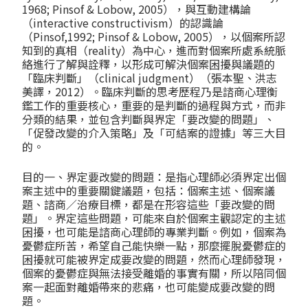
1968; Pinsof & Lobow, 2005），與互動建構論
（interactive constructivism）的認識論
（Pinsof,1992; Pinsof & Lobow, 2005），以個案所認
知到的真相（reality）為中心，進而對個案所處系統脈
絡進行了解與詮釋，以形成可解決個案困擾與議題的
「臨床判斷」（clinical judgment）（張本聖、洪志
美譯，2012）。臨床判斷的思考歷程乃是諮商心理衡
鑑工作的重要核心，重要的是判斷的過程與方式，而非
分類的結果，並包含判斷與界定「要改變的問題」、
「促發改變的介入策略」及「可結案的證據」等三大目
的。
目的一、界定要改變的問題：是指心理師必須界定出個
案主述中的重要關鍵議題，包括：個案主述、個案議
題、諮商／治療目標，都是在形容這些「要改變的問
題」。界定這些問題，可能來自於個案主觀認定的主述
困擾，也可能是諮商心理師的專業判斷。例如，個案為
憂鬱症所苦，希望自己能快樂一點，那麼擺脫憂鬱症的
困擾就可能被界定成要改變的問題，然而心理師發現，
個案的憂鬱症與無法接受離婚的事實有關，所以陪同個
案一起面對離婚帶來的悲痛，也可能變成要改變的問
題。