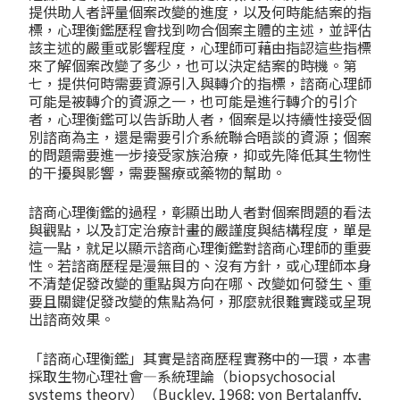
提供助人者評量個案改變的進度，以及何時能結案的指
標，心理衡鑑歷程會找到吻合個案主體的主述，並評估
該主述的嚴重或影響程度，心理師可藉由指認這些指標
來了解個案改變了多少，也可以決定結案的時機。第
七，提供何時需要資源引入與轉介的指標，諮商心理師
可能是被轉介的資源之一，也可能是進行轉介的引介
者，心理衡鑑可以告訴助人者，個案是以持續性接受個
別諮商為主，還是需要引介系統聯合晤談的資源；個案
的問題需要進一步接受家族治療，抑或先降低其生物性
的干擾與影響，需要醫療或藥物的幫助。
諮商心理衡鑑的過程，彰顯出助人者對個案問題的看法
與觀點，以及訂定治療計畫的嚴謹度與結構程度，單是
這一點，就足以顯示諮商心理衡鑑對諮商心理師的重要
性。若諮商歷程是漫無目的、沒有方針，或心理師本身
不清楚促發改變的重點與方向在哪、改變如何發生、重
要且關鍵促發改變的焦點為何，那麼就很難實踐或呈現
出諮商效果。
「諮商心理衡鑑」其實是諮商歷程實務中的一環，本書
採取生物心理社會—系統理論（biopsychosocial
systems theory）（Buckley, 1968; von Bertalanffy,