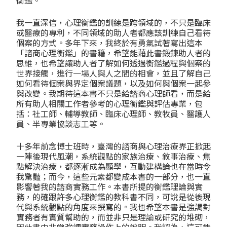
衡鑑。
我一直深信，心理衡鑑的訓練是跨領域的，不只是臨床
或醫療的專利，不同領域的助人者都應該訓練自己看待
個案的方式。多年下來，我終於有勇氣試著寫出這本
「諮商心理衡鑑」的書籍，希望能藉此書鍛鍊助人者的
思維，也希望讓助人者了解如何透過衡鑑過程與個案的
世界接觸，進行一場人與人之間的相會，並且了解自己
如何看待個案與界定個案議題，以及如何與個案一起參
與改變。我期待這本書不只是給諮商心理師看，而是給
所有助人相關工作者參考的心理衡鑑與評估專業，包
括：社工師、輔導教師、臨床心理師、教牧員、醫護人
員、半專業協談志工等。
十多年前念博士班時，臺灣的諮商與心理治療界正掀起
一陣後現代風潮，系統觀點的家族治療、敘事治療、焦
點解決治療，都逐漸成為顯學，互動建構論也在當時令
我驚豔；而今，這些元素都變成本書的一部分，也一直
影響著我的諮商實務工作。本書所提的衡鑑理論與實
務，的確跟許多心理衡鑑的教科書不同，可說是從後現
代與系統觀點的角度來撰寫的。我也希望本書是強調對
實務者有實質幫助的，而並非只是理論或研究的堆砌，