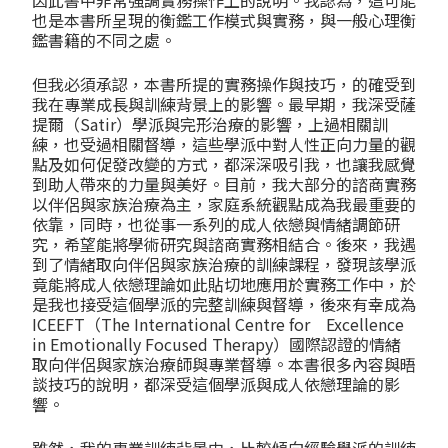
因此書中非常強調實務操作上的說明。我認為，這可能
也是本書所呈現的衡鑑工作模式與實務，與一般心理衡
鑑書籍的不同之處。
但我必須承認，本書所提的實務操作與技巧，的確受到
我在專業成長與訓練背景上的影響。最早期，我深受薩
提爾（Satir）學派與完形治療的影響，上過相關訓
練，也受過相關督導，這些學派中對人性正向力量的觀
點及如何促發改變的方式，都深深吸引我，也讓我感覺
到助人帶來的力量與美好。目前，我大部分的諮商實務
以伴侶與家族治療為主，家庭系統觀點成為我最重要的
依靠，同時，也從事一系列的成人依戀與情緒調節研
究，希望能將學術研究與諮商實務相結合。後來，我遇
到了情緒取向伴侶與家族治療的訓練課程，發現該學派
竟能將成人依戀理論如此貼切地應用於實務工作中，於
是我也接受這個學派的完整訓練與督導，後來有幸成為
ICEEFT（The International Centre for Excellence
in Emotionally Focused Therapy）國際認證的情緒
取向伴侶與家族治療師與專業督導。本書很多內容與晤
談技巧的說明，都深受這個學派與成人依戀理論的影
響。