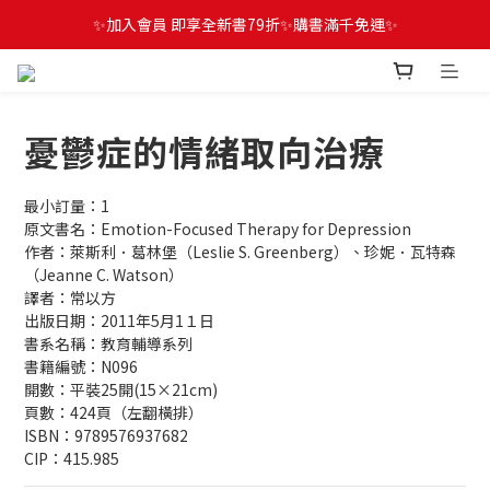
✨加入會員 即享全新書79折✨購書滿千免運✨
憂鬱症的情緒取向治療
最小訂量：1
原文書名：Emotion-Focused Therapy for Depression
作者：萊斯利．葛林堡（Leslie S. Greenberg）、珍妮．瓦特森
（Jeanne C. Watson）
譯者：常以方
出版日期：2011年5月1１日
書系名稱：教育輔導系列
書籍編號：N096
開數：平裝25開(15×21cm)
頁數：424頁（左翻橫排）
ISBN：9789576937682
CIP：415.985