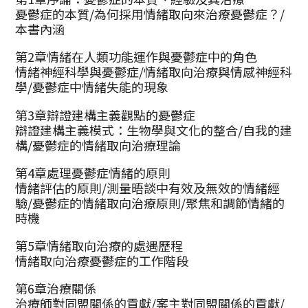
憂鬱症的本質/為何採用情緒取向來治療憂鬱症？/
本書內涵
第2章情緒在人類功能運作與憂鬱症中的角色
情緒神經科學與憂鬱症/情緒取向治療與情感神經科
學/憂鬱症中情緒失能的現象
第3章辯證建構主義觀點的憂鬱症
辯證建構主義模式：生物學與文化的整合/自我的建
構/憂鬱症的情緒取向治療理論
第4章處理憂鬱症情緒的原則
情緒評估的原則/測量晤談中有效及無效的情緒經
驗/憂鬱症的情緒取向治療原則/聚焦和調節情緒的
時機
第5章情緒取向治療的處遇歷程
情緒取向治療憂鬱症的工作階段
第6章治療關係
治療師對同盟關係的貢獻/案主對同盟關係的貢獻/