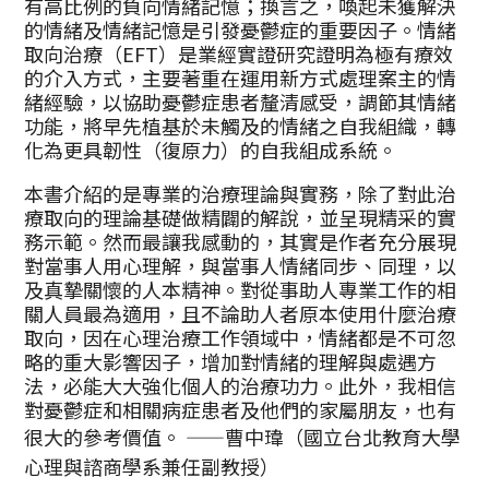
有高比例的負向情緒記憶；換言之，喚起未獲解決
的情緒及情緒記憶是引發憂鬱症的重要因子。情緒
取向治療（EFT）是業經實證研究證明為極有療效
的介入方式，主要著重在運用新方式處理案主的情
緒經驗，以協助憂鬱症患者釐清感受，調節其情緒
功能，將早先植基於未觸及的情緒之自我組織，轉
化為更具韌性（復原力）的自我組成系統。
本書介紹的是專業的治療理論與實務，除了對此治
療取向的理論基礎做精闢的解說，並呈現精采的實
務示範。然而最讓我感動的，其實是作者充分展現
對當事人用心理解，與當事人情緒同步、同理，以
及真摯關懷的人本精神。對從事助人專業工作的相
關人員最為適用，且不論助人者原本使用什麼治療
取向，因在心理治療工作領域中，情緒都是不可忽
略的重大影響因子，增加對情緒的理解與處遇方
法，必能大大強化個人的治療功力。此外，我相信
對憂鬱症和相關病症患者及他們的家屬朋友，也有
很大的參考價值。
——曹中瑋（國立台北教育大學
心理與諮商學系兼任副教授）