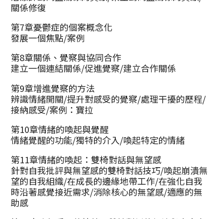
關係修復
第7章憂鬱症的個案概念化
發展一個焦點/案例
第8章關係、覺察與協同合作
建立一個連結關係/促進覺察/建立合作關係
第9章增進覺察的方法
辨識情緒開關/提升對感受的覺察/處理干擾的歷程/
接納感受/案例：寶拉
第10章情緒的喚起與覺醒
情緒覺醒的功能/獨特的介入/喚起特定的情緒
第11章情緒的喚起：雙椅對話與無望感
針對自我批評與無望感的雙椅對話技巧/喚起崩潰無
望的自我組織/在成長的邊緣地帶工作/在強化自我
時沿著感覺接近需求/消除核心的無望感/適應的無
助感