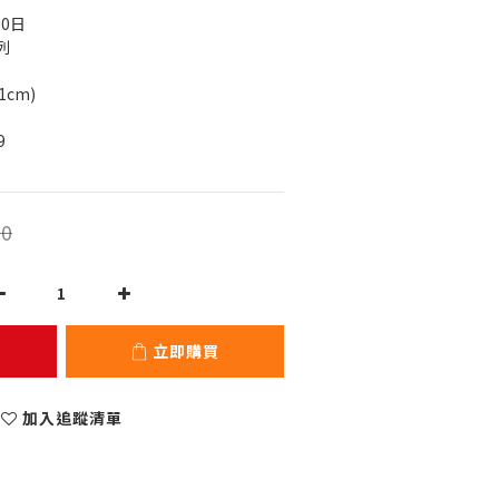
30日
列
1cm)
9
0
立即購買
加入追蹤清單