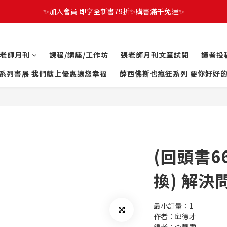
✨加入會員 即享全新書79折✨購書滿千免運✨
老師月刊
課程/講座/工作坊
張老師月刊文章試閱
讀者投
系列書展 我們獻上優惠讓您幸福
薛西佛斯也瘋狂系列 要你好好
(回頭書
換) 解
最小訂量：1
作者：邱德才