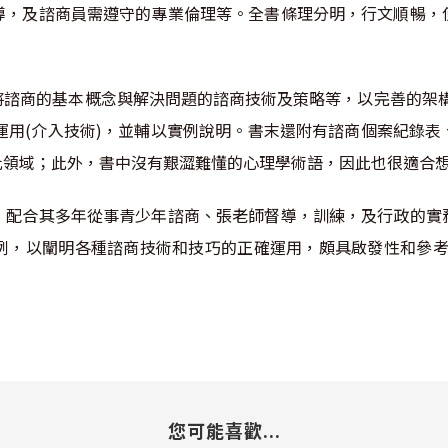
導，及諮商員需遵守的專業倫理等。全書條理分明，行文順暢，
將諮商的基本概念與解決問題的諮商技術及策略等，以完善的架構
的運用(介入技術)，並輔以實例說明。書末還附有諮商個案紀錄
此領域；此外，書中沒有艱澀難懂的心理學術語，因此也很適合
，配合其多年從事青少年諮商、張老師督導，訓練，及行政的實
例，以闡明各種諮商技術和技巧的正確運用，頗具啟發性和參考
您可能喜歡...