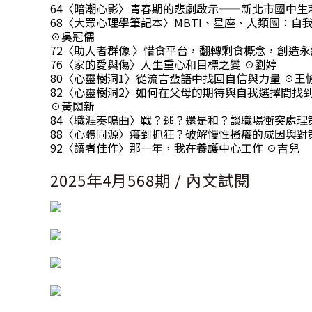
64〈暗潮心影〉青春期的悲劇啟示——新北市國中生
68〈大眾心理學筆記本〉MBTI、星座、人類圖：自
☉吳冠儒
72〈助人者群像 〉惜食平台，翻轉剩食概念，創造永
76〈家的愛與傷〉人生重心和目標之變 ☉劉婷
80〈心靈樹洞1〉從流言蜚語中找回自信與力量 ☉王
82〈心靈樹洞2〉如何在父母的期待與自我選擇間找
☉黃閎新
84〈職涯奏鳴曲〉戰？逃？還是和？談職場衝突處理
88〈心體同源〉癢到抓狂？破解慢性搔癢的成因與對
92〈讀者佳作〉那一年，我在養護中心工作 ☉吉兒
2025年4月568期 / 內文試閱