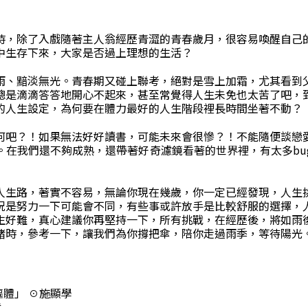
時，除了入戲隨著主人翁經歷青澀的青春歲月，很容易喚醒自己
中生存下來，大家是否過上理想的生活？
雨、黯淡無光。青春期又碰上聯考，絕對是雪上加霜，尤其看到
總是滴滴答答地開心不起來，甚至常覺得人生未免也太苦了吧，
的人生設定，為何要在體力最好的人生階段裡長時間坐著不動？
何吧？！如果無法好好讀書，可能未來會很慘？！不能隨便談戀
。在我們還不夠成熟，還帶著好奇濾鏡看著的世界裡，有太多bu
人生路，著實不容易，無論你現在幾歲，你一定已經發現，人生
況是努力一下可能會不同，有些事或許放手是比較舒服的選擇，
生好難，真心建議你再堅持一下，所有挑戰，在經歷後，將如雨
緒時，參考一下，讓我們為你撐把傘，陪你走過雨季，等待陽光
體」 ☉施顯學
武