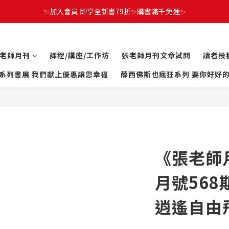
✨加入會員 即享全新書79折✨購書滿千免運✨
老師月刊
課程/講座/工作坊
張老師月刊文章試閱
讀者投
系列書展 我們獻上優惠讓您幸福
薛西佛斯也瘋狂系列 要你好好
《張老師月
月號56
逍遙自由