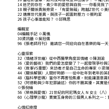
14 迷茫的存在．青少年的愛慾與自我——你看見我了
18 親子關係責無旁貸，「有愛無礙」跨越Z世代 ☉黃
22 適應世代差異，與孩子一起面對壓力 ☉蔡昀潔
26 孩子心事誰能知？ ☉邱珮思
編輯室
04編輯手記 ☉萬儀
30資訊牆 ☉吳冠儒
96《張老師月刊》 邀請您一同迎向自在喜樂的每一天
心靈探索
32〈情緒浮世繪〉從中西醫學角度談情緒 ☉陳淵渝
36〈愛的藝術〉我們的愛怎麼變了？一起發現爭吵與
40〈敘事VS重塑〉來訪者才是自己生命的專家 ☉梁
44〈關係解鎖〉人間好時節——從中壯年到老年的英雄旅程（
48〈腦科學密碼〉當你不再害怕焦慮，就能讓潛意識
52〈阿德勒與少年犯罪論述〉你的不勝其擾，其實是
☉張倪綸
56〈榮格與愛情〉21世紀的阿尼瑪女人 N 女士（八）
60〈心理學沙龍〉賈寶玉身旁的三個男人系列之一：
心情紅綠燈