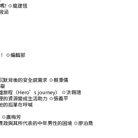
嗎? ☉龍建恆
筱涵
！ ☉編輯部
沉默背後的安全感需求 ☉蔡秉儒
瑞敬
Hero’s journey） ☉洪錫璁
裡的資源變成生活助力 ☉張義平
他的孤單在呼喊
 ☉廣梅芳
賈政與其所代表的中年男性的困境 ☉廖泊喬