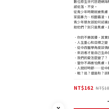
數位原生世代悠遊網海
感低落、不安。
從青少年時期就被焦慮
家庭暴力、校園霸凌、
青少年朋友該如何認識
助他們？別只是焦慮，
．你的不勝其擾，其實
．人生重心和目標之變
．從中西醫學角度談情
．來訪者才是自己生命
．我們的愛怎麼變了？
．當你不再害怕焦慮，
．人間好時節——從中
．戰？逃？還是和？談
NT$162
NT$18