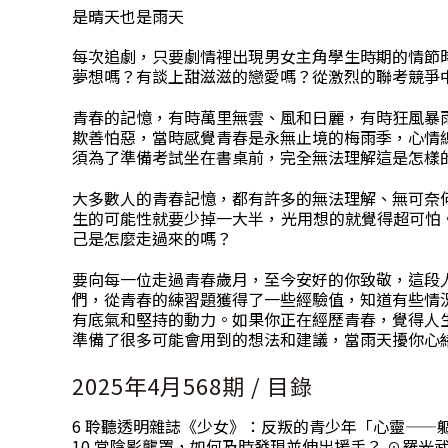
是晴天也是雨天
每次追劇，只要劇情裡出現男女主角學生時期的情節
夢想嗎？有談上甜滋滋的戀愛嗎？從激烈的聯考競爭
青春的記憶，有時萬里無雲、風和日麗，有時狂風暴
欺善怕惡，當時感覺青春是永無止境的梅雨季，心情
須為了準備考試坐在書桌前，完全無法理解這是怎樣
大多數人的青春記憶，都有許多的無法理解、無可奈
生的可能性就要少掉一大半，光用想的就覺得超可怕
己是怎麼走過來的嗎？
要向每一位走過青春歲月，至今安好的你致敬，這段
們，從青春的練習題獲得了一些經驗值，知道有些情
有底氣和堅持的動力。如果你正在經歷青春，覺得人
準備了很多可能會用到的想法和建議，當雨天擾你心
2025年4月568期 / 目錄
6 聆聽透明雜誌《少女》：反叛的青少年「心靈——軀
10 當陰影壟罩，如何及時發現並伸出援手？ ☉羅光