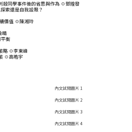
刺殺同學事件後的省思與作為 ☉鄧煌發
我探索還是自我設限？
續價值 ☉陳湘玲
愉晴
到平衡
策略 ☉李東峰
策 ☉高晧宇