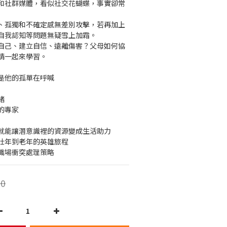
和社群媒體，看似社交花蝴蝶，事實卻常
、孤獨和不確定感無差別攻擊，若再加上
自我認知等問題無疑雪上加霜。
自己、建立自信、遠離傷害？父母如何協
請一起來學習。
是他的孤單在呼喊
緒
的專家
就能讓潛意識裡的資源變成生活助力
壯年到老年的英雄旅程
職場衝突處理策略
0