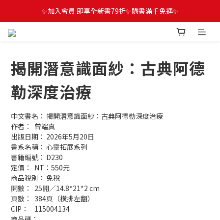
✨加入會員 即享全新書79折✨購書滿千免運✨
揭開潛意識面紗：古典阿德
勒深度治療
中文書名：	揭開潛意識面紗：古典阿德勒深度治療
作者：	曾端真
出版日期：	2026年5月20日
書系名稱：	心靈拓展系列
書籍編號：	D230
定價：	NT：550元
商品稅別：	免稅
開數：	25開／14.8*21*2 cm
頁數：	384頁（橫排左翻）
CIP：	115004134
商品碼：	