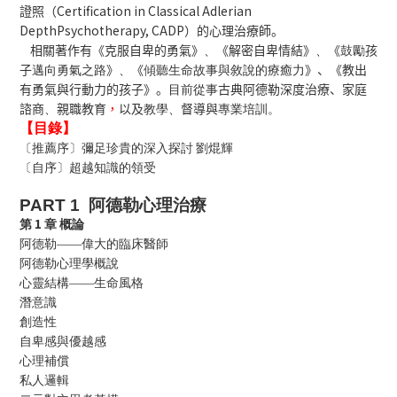
Certification in Classical Adlerian
證照（
DepthPsychotherapy, CADP
）的心理治療師。
相關著作有《克服自卑的勇氣》
、
《解密自卑情結》
、
《
鼓勵
孩
子
邁向勇氣之路
》
、
《
傾聽生命故事與敘說的療癒力
》、《教出
有勇氣與行動力的孩子》。
目前從事
古典阿德勒深度治療、家庭
，
諮商
、
親職教育
以及
教學、
督導與
專業培訓。
【目錄】
〔推薦序〕彌足珍貴的深入探討
劉焜輝
〔自序〕超越知識的領受
PART 1
阿德勒心理治療
1
第
章
概論
阿德勒——偉大的臨床醫師
阿德勒心理學概說
心靈結構——生命風格
潛意識
創造性
自卑感與優越感
心理補償
私人邏輯