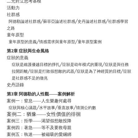
二元對立思考基模
活動力
社群感
阿德勒論述社群感
╱
蘇菲亞論述社群感
╱
史丹論述社群感
╱
社群感學習
之路
童年原型
童年原型的意義
╱
情感需求與童年原型
╱
童年原型案例
2
第
章
症狀與生命風格
症狀的意義
症狀是維護優越目標的掙扎
╱
症狀是幼年模式的重現
╱
症狀是與任務
拉開距離
╱
症狀是打敗假想敵的武器
╱
症狀是為了神經質的目標
╱
症狀
是社群感不足的徵兆
史丹語錄
3
第
章
阿德勒的人性觀——案例解析
案例一：窒息——人生樂趣何處尋
症狀與核心議題
╱
水平故事
╱
垂直故事
╱
猜測公約數
案例二：猶豫——女性價值的徘徊
案例三：拒學——渴望假想敵投降
案例四：著急——等不及要救母親
案例五：執迷——被磁吸的愛綑綁