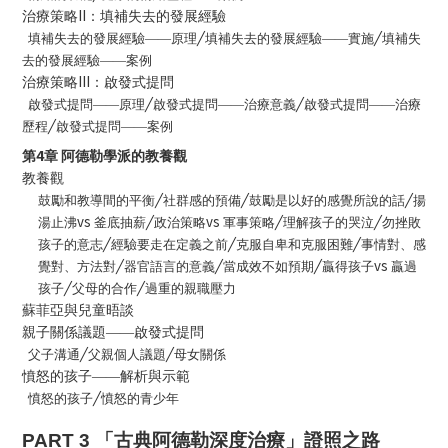
II
治療策略
：填補失去的發展經驗
填補失去的發展經驗——原理
╱
填補失去的發展經驗——實施
╱
填補失
去的發展經驗——案例
III
治療策略
：啟發式提問
啟發式提問——原理
╱
啟發式提問——治療意義
╱
啟發式提問——治療
歷程
╱
啟發式提問——案例
4
第
章
阿德勒學派的教養觀
教養觀
鼓勵和教導間的平衡
╱
社群感的預備
╱
鼓勵是以好的感覺所說的話
╱
揚
vs
vs
湯止沸
釜底抽薪
╱
政治策略
軍事策略
╱
理解孩子的哭泣
╱
勿挫敗
孩子的意志
╱
經驗要走在定義之前
╱
克服自卑和克服困難
╱
事情對、感
vs
覺對、方法對
╱
器官語言的意義
╱
當成效不如預期
╱
贏得孩子
贏過
孩子
╱
父母的合作
╱
過重的親職壓力
蘇菲亞與兒童晤談
親子關係議題——啟發式提問
父子溝通
╱
父親個人議題
╱
母女關係
憤怒的孩子——解析與示範
憤怒的孩子
╱
憤怒的青少年
PART 3
「古典阿德勒深度治療」證照之路