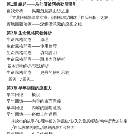
1
第
章
緣起——為什麼被阿德勒所吸引
自我分析——揭開潛意識面紗之旅
「古典阿德勒深度治療」訓練模式
╱
開啟「自我分析」之旅
實地團體治療——深觸潛意識的療癒之旅
2
第
章
生命風格問卷解析
生命風格問卷——原理
生命風格問卷——使用倫理
生命風格問卷——填寫說明
生命風格問卷——題項內容解析
基本資料解析
╱
現況解析
生命風格問卷——史丹的解析示範
案例一
╱
案例二
3
第
章
早年回憶的療癒力
早年回憶——概說
早年回憶——內容的表面意義
早年回憶——內容的隱喻意義
早年回憶——療癒上的運用
未說出的故事
╱
心理年齡的停頓點
╱
缺
失的發展經驗
╱
幼年所做的決定
╱
自我設限的觀點
╱
隱藏的潛力和韌力