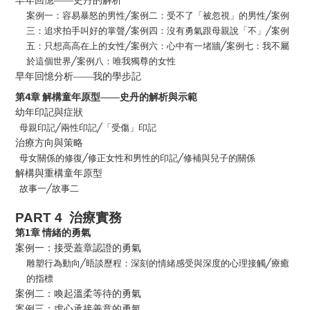
早年回憶——史丹的解析
案例一：容易暴怒的男性
╱
案例二：受不了「被忽視」的男性
╱
案例
三：追求拍手叫好的掌聲
╱
案例四：沒有勇氣跟母親說「不」
╱
案例
五：只想高高在上的女性
╱
案例六：心中有一堵牆
╱
案例七：我不屬
於這個世界
╱
案例八：唯我獨尊的女性
早年回憶分析——我的學步記
4
第
章
解構童年原型——史丹的解析與示範
幼年印記與症狀
母親印記
╱
兩性印記
╱
「受傷」印記
治療方向與策略
母女關係的修復
╱
修正女性和男性的印記
╱
修補與兒子的關係
解構與重構童年原型
故事一
╱
故事二
PART 4
治療實務
1
第
章
情緒的勇氣
案例一：接受蓋章認證的勇氣
雕塑行為動向
╱
晤談歷程：深刻的情緒感受與深度的心理接觸
╱
療癒
的指標
案例二：喚起溫柔等待的勇氣
案例三：虛心承接善意的勇氣