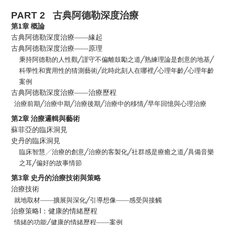
PART 2
古典阿德勒深度治療
1
第
章
概論
古典阿德勒深度治療——緣起
古典阿德勒深度治療——原理
秉持阿德勒的人性觀
╱
謹守不偏離鼓勵之道
╱
熟練理論是創意的地基
╱
科學性和實用性的猜測藝術
╱
此時此刻人在哪裡
╱
心理年齡
╱
心理年齡
案例
古典阿德勒深度治療——治療歷程
治療前期
╱
治療中期
╱
治療後期
╱
治療中的移情
╱
早年回憶與心理治療
2
第
章
治療邏輯與藝術
蘇菲亞的臨床洞見
史丹的臨床洞見
臨床智慧╱治療的創意
╱
治療的客製化
╱
社群感是療癒之道
╱
具備音樂
之耳
╱
偏好的故事情節
3
第
章
史丹的治療技術與策略
治療技術
就地取材——擴展與深化
╱
引導想像——感受與接觸
I
治療策略
：健康的情緒歷程
情緒的功能
╱
健康的情緒歷程——案例