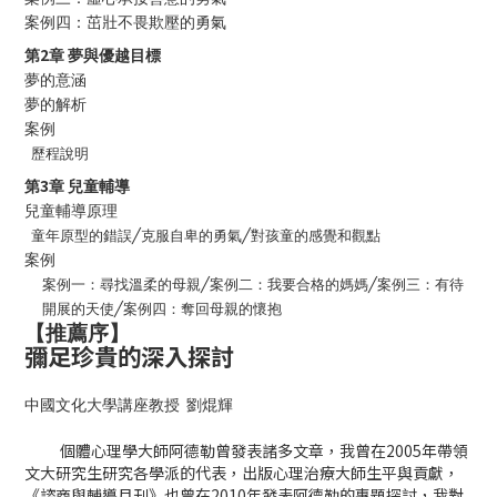
案例四：茁壯不畏欺壓的勇氣
2
第
章
夢與優越目標
夢的意涵
夢的解析
案例
歷程說明
3
第
章
兒童輔導
兒童輔導原理
童年原型的錯誤
╱
克服自卑的勇氣
╱
對孩童的感覺和觀點
案例
案例一：尋找溫柔的母親
╱
案例二：我要合格的媽媽
╱
案例三：有待
開展的天使
╱
案例四：奪回母親的懷抱
【推薦序】
彌足珍貴的深入探討
中國文化大學講座教授
劉焜輝
個體心理學大師阿德勒曾發表諸多文章，我曾在
2005
年帶領
文大研究生研究各學派的代表，出版心理治療大師生平與貢獻，
《諮商與輔導月刊》也曾在
2010
年發表阿德勒的專題探討，我對