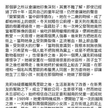
那個夢之所以會讓她印象深刻，其實不難了解。即使已經
過了四十年，諾貝自己的童年記憶，仍然會讓她的聲音
「變緊變高，當中餘悸猶存」。她在十二歲的時候，成了
都柏林街上的遊民，冬天就睡在公廁裡，夏天則在鳳凰公
園的樹叢裡過夜。她一直餓肚子：有一次神父發現她竟然
當著耶穌像的面前，偷吃許願用蠟燭的燭淚，便將她趕出
教堂。一天夜裡，她被兩個男人強暴，後來對方把她丟在
街上，當時她身上受到撕裂傷，正流著血，臉上瘀血腫
脹，受到很大的打擊，「當時我意識到，我根本就無依無
靠。只希望有一個人能不把我視為糞土，或是不把我當成
動物看就好。」性侵事件之後，其中一個男人讓克莉絲緹
娜懷孕了。她被安置在一個環境很差的收容所，孩子生下
來之後也被帶走；後來她終於偷偷搭上船去了英國，在那
裡和一個名叫馬里歐的希臘男人同居，對方虐待她，卻讓
她生了三個小孩。就是在那個時候，她做了那個夢。
克莉絲緹娜離開馬里歐之後，生活漸漸有了改善，在新男
友的幫助之下，成立了餐飲公司，生意很不錯。然而她從
未忘卻初心，始終相信自己註定要和越南的兒童一起成就
志業。1989年，她覺得時機成熟，便開始了第一次的越南
之旅。一天她看到兩個貧困的小女孩，正在街道上的泥土