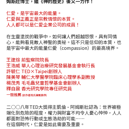
姆斯壯博士，繼《神的歷史》後又一力作！
仁愛，是宇宙最大的能量。
仁愛與正義正是宗教情懷的本質。
人人都可以是仁愛企業公司的成員！
在生靈塗炭的戰爭中，如何讓人們超越怨恨，具有同情
心，能夠看見敵人神聖的奧祕。這不只是信仰的本質，也
是宇宙中最大的能量――仁愛（compassion）的最高境界。
王建煊 前監察院院長
王浩威 華人心理治療研究發展基金會執行長
許毓仁 TED×Taipei創辦人
陳美琴 輔仁大學醫學院臨床心理學系副教授
楊茂秀 毛毛蟲兒童哲學基金會創辦人
釋自鼐 香光研究學院專任研究員
一致推薦
(依作者姓氏筆劃排序)
二○○八年TED大獎得主凱倫•阿姆斯壯認為：世界被極
端化到危險的程度，權力與財富不均令人憂心忡忡，人人
都面對恐怖行動或生態浩劫的可能……
在這個時代，仁愛是如此需要及重要。