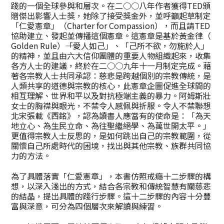
踐的一個全球參與和層次。在二○○八年作者獲得TED頒
贈傑出影響人士獎，她除了接受獎金外，並呼籲起草制定
「仁愛憲章」（Charter for Compassion），而且請TED
協助建立、發起並傳播這個憲章。這憲章是基於黃金律（
Golden Rule）――「愛人如己」、「己所不欲，勿施於人」
的精神，並且由六大信仰團體的重要人物組織起來，收集
各方人士的建議，終於在二○○九年十一月制定完成。藉
著各宗教人士共同承認：慈悲是跨越個別的宗教傳統，是
人類共享的道德與宗教的核心，此憲章企圖促進全球間的
相互理解、世界和平以及對抗極端主義的暴力。阿姆斯壯
女士的胸襟與眼光，不禁令人感佩與折服。令人不禁聯想
北宋張載《西銘》，認為讀書人應當有的使命是：「為天
地立心、為生民立命、為往聖繼絕學、為萬世開太平。」
更值得宗教人士反思的，是如何跳出自己的宗教範圍，從
關懷自己所處時代的困境，找出與其他宗教、族群共同協
力的方法。
為了具體落實「仁愛憲章」，本書仿照戒癮十二步驟的構
想，以深入淺出的方式，結合各宗教和傳統智慧有關慈悲
的結晶，提出具體的踐行步驟。這十二步驟的內容十分豐
富與深意，可分為四個層次來解讀與練習。