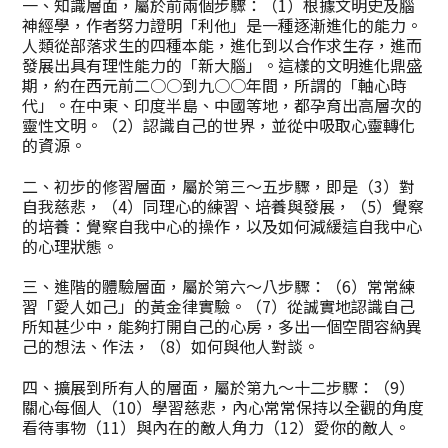
一、知識層面，屬於前兩個步驟：（1）根據文明史及腦
神經學，作者努力證明「利他」是一種逐漸進化的能力。
人類從部落求生的四種本能，進化到以合作求生存，進而
發展出具有理性能力的「新大腦」。這樣的文明進化鼎盛
期，約在西元前二○○到九○○年間，所謂的「軸心時
代」。在中東、印度半島、中國等地，都孕育出高層次的
靈性文明。（2）認識自己的世界，並從中吸取心靈轉化
的資源。
二、初步的修習層面，屬於第三～五步驟，即是（3）對
自我慈悲，（4）同理心的練習、培養與發展，（5）覺察
的培養：覺察自我中心的操作，以及如何減緩這自我中心
的心理狀態。
三、進階的體驗層面，屬於第六～八步驟：（6）常常練
習「愛人如己」的黃金律實驗。（7）從誠實地認識自己
所知甚少中，能夠打開自己的心房，多出一個空間容納異
己的想法、作法，（8）如何與他人對談。
四、擴展到所有人的層面，屬於第九～十二步驟：（9）
關心每個人（10）學習慈悲，內心常常保持以全觀的角度
看待事物（11）與內在的敵人角力（12）愛你的敵人。