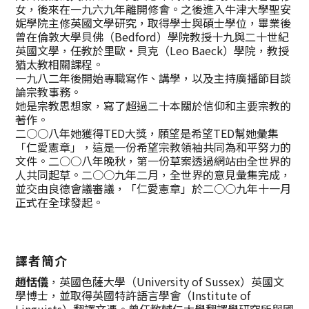
女，後來在一九六九年離開修會。之後進入牛津大學聖安
妮學院主修英國文學研究，取得學士與碩士學位，畢業後
曾在倫敦大學貝佛（Bedford）學院教授十九與二十世紀
英國文學，任教於里歐‧貝克（Leo Baeck）學院，教授
猶太教相關課程。
一九八二年後開始專職寫作、講學，以及主持廣播節目談
論宗教事務。
她是宗教思想家，寫了超過二十本關於信仰和主要宗教的
著作。
二○○八年她獲得TED大獎，願望是希望TED幫她彙集
「仁愛憲章」，這是一份希望宗教領袖共同為和平努力的
文件。二○○八年晚秋，第一份草案透過網站由全世界的
人共同起草。二○○九年二月，全世界的意見彙集完成，
並交由良德會議審議，「仁愛憲章」於二○○九年十一月
正式在全球發起。
譯者簡介
趙恬儀
，英國色薩大學（University of Sussex）英國文
學博士，並取得英國特許語言學會（Institute of