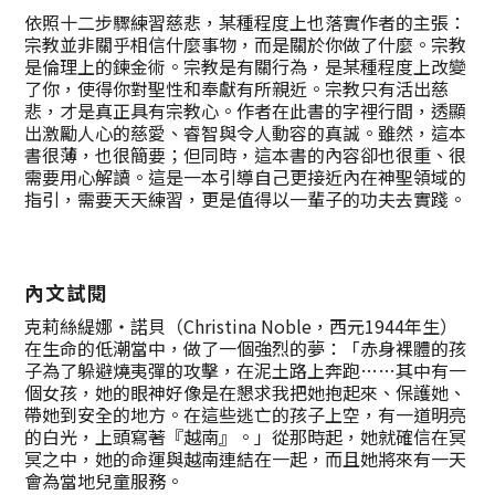
依照十二步驟練習慈悲，某種程度上也落實作者的主張：
宗教並非關乎相信什麼事物，而是關於你做了什麼。宗教
是倫理上的鍊金術。宗教是有關行為，是某種程度上改變
了你，使得你對聖性和奉獻有所親近。宗教只有活出慈
悲，才是真正具有宗教心。作者在此書的字裡行間，透顯
出激勵人心的慈愛、睿智與令人動容的真誠。雖然，這本
書很薄，也很簡要；但同時，這本書的內容卻也很重、很
需要用心解讀。這是一本引導自己更接近內在神聖領域的
指引，需要天天練習，更是值得以一輩子的功夫去實踐。
內文試閱
克莉絲緹娜‧諾貝（Christina Noble，西元1944年生）
在生命的低潮當中，做了一個強烈的夢：「赤身裸體的孩
子為了躲避燒夷彈的攻擊，在泥土路上奔跑……其中有一
個女孩，她的眼神好像是在懇求我把她抱起來、保護她、
帶她到安全的地方。在這些逃亡的孩子上空，有一道明亮
的白光，上頭寫著『越南』。」從那時起，她就確信在冥
冥之中，她的命運與越南連結在一起，而且她將來有一天
會為當地兒童服務。