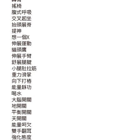
搖椅
腹式呼吸
交叉起坐
抬頭展脊
提神
想一個X
伸展運動
貓頭鷹
伸展手臂
舒展腿腱
小腿肚拉筋
重力滑掌
向下打樁
能量靜功
喝水
大腦開關
地開關
平衡開關
天開關
能量呵欠
雙手翻耳
強化態度