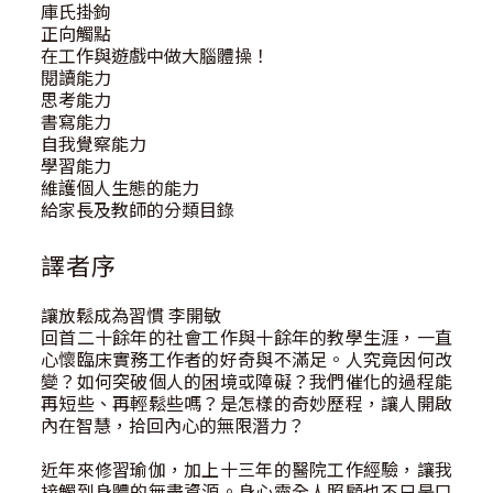
庫氏掛鉤
正向觸點
在工作與遊戲中做大腦體操！
閱讀能力
思考能力
書寫能力
自我覺察能力
學習能力
維護個人生態的能力
給家長及教師的分類目錄
譯者序
讓放鬆成為習慣 李開敏
回首二十餘年的社會工作與十餘年的教學生涯，一直
心懷臨床實務工作者的好奇與不滿足。人究竟因何改
變？如何突破個人的困境或障礙？我們催化的過程能
再短些、再輕鬆些嗎？是怎樣的奇妙歷程，讓人開啟
內在智慧，拾回內心的無限潛力？
近年來修習瑜伽，加上十三年的醫院工作經驗，讓我
接觸到身體的無盡資源。身心靈全人照顧也不只是口