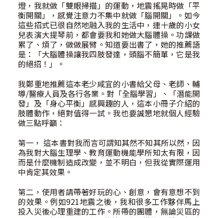
燈，我就做「雙眼掃描」的運動，地震搖晃時做「平
衡開關」，感覺注意力不集中就做「腦開關」。如今
這些招式已很自然地融入我的生活中，連十歲的小女
兒表演大提琴前，都會要我和她做大腦體操。功課做
累了、煩了，做做展臂。知道要出書了，她的推薦語
是：「大腦體操讓我四肢發達，頭腦不簡單，它是我
的絕招！」。
我鄭重地推薦這本老少咸宜的小書給父母、老師、輔
導/醫療人員及各行各業。對「全腦學習」、「潛能開
發」及「身心平衡」感興趣的人，這本小冊子介紹的
肢體動作，絕對值得一試。我也要誠懇地就個人經驗
做三點呼籲：
第一， 這本書對我而言可謂知其然不知其所以然，因
為我對大腦生理學、教育運動機能學所知太有限，因
而是什麼機制造成改變，並不明白，但我從實際運用
中肯定其效果。
第二，使用者請帶著好玩的心、創意，會有意想不到
的效果。例如921地震之後，我和很多工作夥伴馬上
投入災後心理重建的工作。所帶的團體，無論災區的