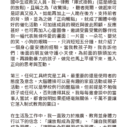
國中生或救災人員，我一律教「庫式掛鉤」(這是絕佳
的放鬆)，且稱之為「收驚操」，聽者莞爾，做起來可
是認真又投入。如能再加上一人跪在後方，支持前者
的背、頭，並為之做「正向觸點」，就成了團體中極
好的催化活動，可加速成員的親近與彼此照顧，反應
甚好。也可再加入心靈圖像，邀請受震受驚的夥伴找
到一幅代表無條件愛的畫面：一片雲、一朵花、嬰兒
的笑、小狗的眼睛……，只消短短五分鐘，就介紹了
一個身心靈安適的經驗。當我教孩子時，我告訴他
們：後面的朋友做守護小天使，為前面的額頭加光
環。再躁動暴力的孩子，做完也馬上平緩下來，進入
正向的思考與互動。
第三，任何工具終究是工具，最重要的還是使用者的
態度及意念。大腦體操可以是有趣的家庭活動或親子
活動，也可以是學校例行的醒腦操，但前提是不勉強
孩子或任何人，否則適得其反。我每每邀會談中的當
事人嘗試，都會說明如果拒絕毫無關係，千萬不要讓
它落入制式教育的窠臼。
在生活及工作中，我一直致力於推廣、教育並身體力
行以下的信念：「讓放鬆成為習慣」、「讓自我照顧
成為習慣」、「讓開放全腦學習成為習慣」，大腦體