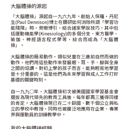
大腦體操的源起
「大腦體操」源起自一九六九年。創始人保羅‧丹尼
生(Paul Dennison)博士在鑽研如何消除所謂「學習功
能殘障」時，旁徵博引，結合諸家學說技巧，其中包
括運動機能學(Kinesiology)的多個分支、東方醫學、
瑜伽、神經語言程式學等，綜合而成為「大腦體
操」。
大腦體操的簡易動作，類似兒童在三歲前自然而做的
動作，他們用這些動作來發展眼、耳、手、腳與全身
之間的協調。對初上學的孩子而言，能夠輕易地學習
是十分重要的，這是他們為未來學習與成人工作打好
基礎的關鍵時刻。
自一九九○年，大腦體操初次被美國國家學習基金會
選拔為現代領先的教育工具後，每年都再三獲得同樣
的肯定。大腦體操現已在二十餘國、數千個公立與私
立的學校中教授，同時也被廣泛地應用在企業、專業
界與運動員的訓練教學中。
我的大腦體操經驗