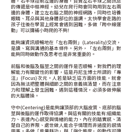
體，右半球控制左邊的身體，負責左右半球之間訊息
的傳遞是中樞神經。幼兒在爬行時會同時用到左右兩
邊的身體，建立左右腦之間的神經網路，同時也培養
眼睛、耳朵與其他身體部位的諧調。太快學會走路的
孩子往後在學習上經常會遇到困難，多做「跨中線運
動」可以彌補小時爬的不夠!
能夠讓資訊順暢地在「左右兩側」(Laterality)交流，
是讀、寫與溝通的基本條件。另外，「左右兩側」對
能夠同時做動作及思考也是非常重要的。
前腦和後腦及腦莖之間的運作是否順暢，對我們的理
解能力有關鍵性的影響，這是丹尼生博士所謂的「專
注」(Focus)次元。人若是缺乏這方面的技能，就會
因為無法把整體與細節之間的意義搞清楚，而在注意
力和理解上發生困難，遇到這種情況，必須多做伸展
的大腦體操。
守中(Centering)是能夠讓頂部的大腦皮質、底部的腦
莖與後腦的運作取得協調。與這有關的技能有:組織能
力、表達內心感受與情緒的能力、內在的踏實感、清
楚自己的界限、處世做人能合乎情理而非過度的感情
用事。多做「能量靜功」與「強化態度」的動作可彌