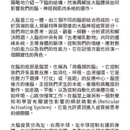
簡略地介紹一下腦的結構，然後再解說大腦體操如何
影響我們的腦、神經與肌肉系統的運作。
人腦是三位一體，由三個不同的腦部結合而成的。位
於頂端的是人類最特殊與發達的大腦神經皮質部分，
我們用它來思考、說話、觀看、傾聽、分析資訊和解
決問題。人腦的中央有與「古老哺乳動物」共同的邊
緣系統，主導身體的韻律，控制我們的情緒，應對壓
力的能力以及我們的性能力，它在記憶方面也扮演一
個關鍵性的角色。
在腦的底部是腦莖，也稱為「爬蟲類的腦」。它控制
我們許多直覺反應，如消化、呼吸、血液循環，它是
在壓力下選擇「打仗」或「逃跑」的反應中心。腦莖
後方的後腦，主控我們求生的本能，複雜和高難度的
動作，如走路、平衡，以及控制自動化的身體功能，
如呼吸、心跳快慢等工作。在腦莖上端另有一個對覺
知和學習有關鍵性影響的網狀啟動系(Reticular
Activating System) ，它是允許資訊進入皮質做思考
的總開關。
大腦皮質分為左、右兩半球，左半球控制右邊的身