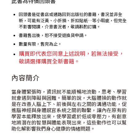
此書為特價回頭書
回頭書是從書店或通路回到出版社的書籍，書況並非全
新，可能有泛黃、小折損、折扣貼紙…等小瑕疵，但完全
不影響閱讀，介意書況者，敬請斟酌訂購。
書籍售出後，恕不接受退換貨申請。
數量有限，售完為止。
購買即代表您同意上述說明，若無法接受，
敬請選擇購買全新書籍。
內容簡介
當身體緊張時，資訊就不能順暢地流動，思考、學習
就會遇到障礙與困難。簡單的說，大腦體操的動作就
是在改善人腦上下、前後與左右之間的溝通功能，促
進腦神經與身體感官系統之間的聯繫，讓內在原有的
學習本能釋放出來，使學習處於低或零壓力，有創意
地將潛在的智慧與體能表現出來，這些動作也可以幫
助化解影響我們身心健康的情緒問題。