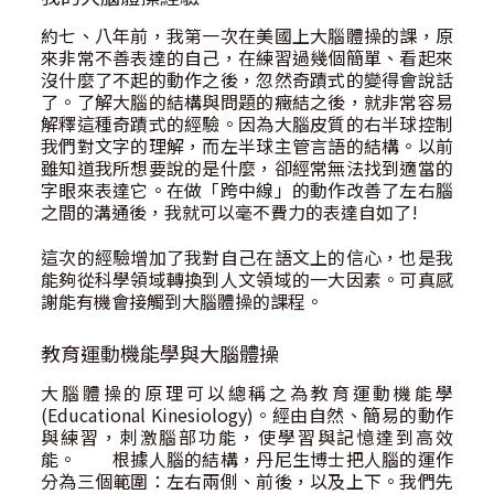
約七、八年前，我第一次在美國上大腦體操的課，原
來非常不善表達的自己，在練習過幾個簡單、看起來
沒什麼了不起的動作之後，忽然奇蹟式的變得會說話
了。了解大腦的結構與問題的癥結之後，就非常容易
解釋這種奇蹟式的經驗。因為大腦皮質的右半球控制
我們對文字的理解，而左半球主管言語的結構。以前
雖知道我所想要說的是什麼，卻經常無法找到適當的
字眼來表達它。在做「跨中線」的動作改善了左右腦
之間的溝通後，我就可以毫不費力的表達自如了!
這次的經驗增加了我對自己在語文上的信心，也是我
能夠從科學領域轉換到人文領域的一大因素。可真感
謝能有機會接觸到大腦體操的課程。
教育運動機能學與大腦體操
大腦體操的原理可以總稱之為教育運動機能學
(Educational Kinesiology)。經由自然、簡易的動作
與練習，刺激腦部功能，使學習與記憶達到高效
能。 根據人腦的結構，丹尼生博士把人腦的運作
分為三個範圍：左右兩側、前後，以及上下。我們先