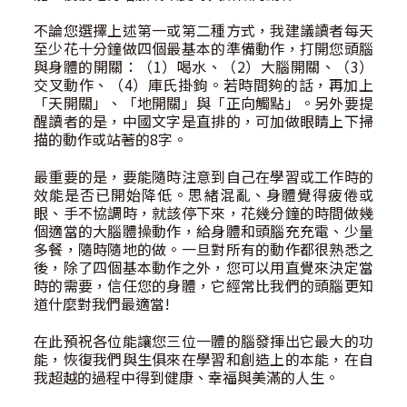
不論您選擇上述第一或第二種方式，我建議讀者每天
至少花十分鐘做四個最基本的準備動作，打開您頭腦
與身體的開關：（1）喝水、（2）大腦開關、（3）
交叉動作、（4）庫氏掛鉤。若時間夠的話，再加上
「天開關」、「地開關」與「正向觸點」。另外要提
醒讀者的是，中國文字是直排的，可加做眼睛上下掃
描的動作或站著的8字。
最重要的是，要能隨時注意到自己在學習或工作時的
效能是否已開始降低。思緒混亂、身體覺得疲倦或
眼、手不協調時，就該停下來，花幾分鐘的時間做幾
個適當的大腦體操動作，給身體和頭腦充充電、少量
多餐，隨時隨地的做。一旦對所有的動作都很熟悉之
後，除了四個基本動作之外，您可以用直覺來決定當
時的需要，信任您的身體，它經常比我們的頭腦更知
道什麼對我們最適當!
在此預祝各位能讓您三位一體的腦發揮出它最大的功
能，恢復我們與生俱來在學習和創造上的本能，在自
我超越的過程中得到健康、幸福與美滿的人生。