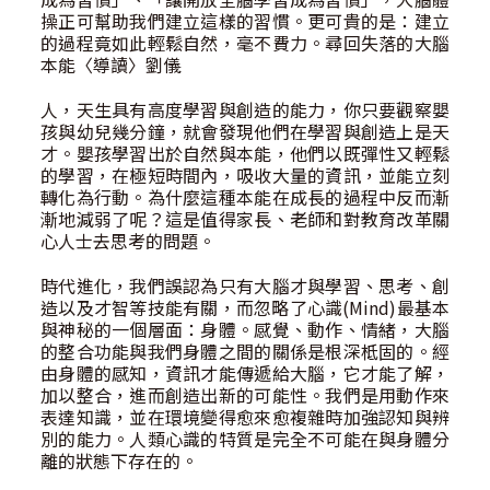
操正可幫助我們建立這樣的習慣。更可貴的是：建立
的過程竟如此輕鬆自然，毫不費力。尋回失落的大腦
本能〈導讀〉劉儀
人，天生具有高度學習與創造的能力，你只要觀察嬰
孩與幼兒幾分鐘，就會發現他們在學習與創造上是天
才。嬰孩學習出於自然與本能，他們以既彈性又輕鬆
的學習，在極短時間內，吸收大量的資訊，並能立刻
轉化為行動。為什麼這種本能在成長的過程中反而漸
漸地減弱了呢？這是值得家長、老師和對教育改革關
心人士去思考的問題。
時代進化，我們誤認為只有大腦才與學習、思考、創
造以及才智等技能有關，而忽略了心識(Mind)最基本
與神秘的一個層面：身體。感覺、動作、情緒，大腦
的整合功能與我們身體之間的關係是根深柢固的。經
由身體的感知，資訊才能傳遞給大腦，它才能了解，
加以整合，進而創造出新的可能性。我們是用動作來
表達知識，並在環境變得愈來愈複雜時加強認知與辨
別的能力。人類心識的特質是完全不可能在與身體分
離的狀態下存在的。