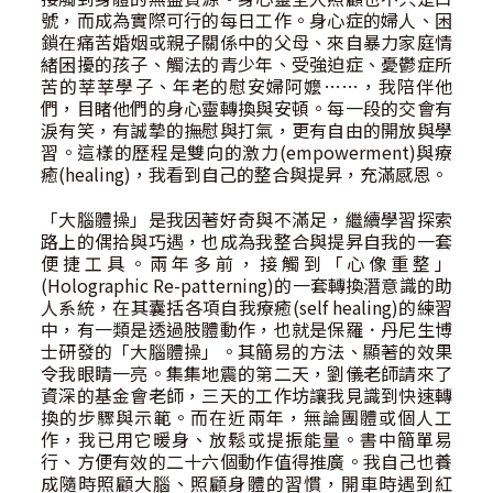
號，而成為實際可行的每日工作。身心症的婦人、困
鎖在痛苦婚姻或親子關係中的父母、來自暴力家庭情
緒困擾的孩子、觸法的青少年、受強迫症、憂鬱症所
苦的莘莘學子、年老的慰安婦阿嬤……，我陪伴他
們，目睹他們的身心靈轉換與安頓。每一段的交會有
淚有笑，有誠摯的撫慰與打氣，更有自由的開放與學
習。這樣的歷程是雙向的激力(empowerment)與療
癒(healing)，我看到自己的整合與提昇，充滿感恩。
「大腦體操」是我因著好奇與不滿足，繼續學習探索
路上的偶拾與巧遇，也成為我整合與提昇自我的一套
便捷工具。兩年多前，接觸到「心像重整」
(Holographic Re-patterning)的一套轉換潛意識的助
人系統，在其囊括各項自我療癒(self healing)的練習
中，有一類是透過肢體動作，也就是保羅．丹尼生博
士研發的「大腦體操」。其簡易的方法、顯著的效果
令我眼睛一亮。集集地震的第二天，劉儀老師請來了
資深的基金會老師，三天的工作坊讓我見識到快速轉
換的步驟與示範。而在近兩年，無論團體或個人工
作，我已用它暖身、放鬆或提振能量。書中簡單易
行、方便有效的二十六個動作值得推廣。我自己也養
成隨時照顧大腦、照顧身體的習慣，開車時遇到紅