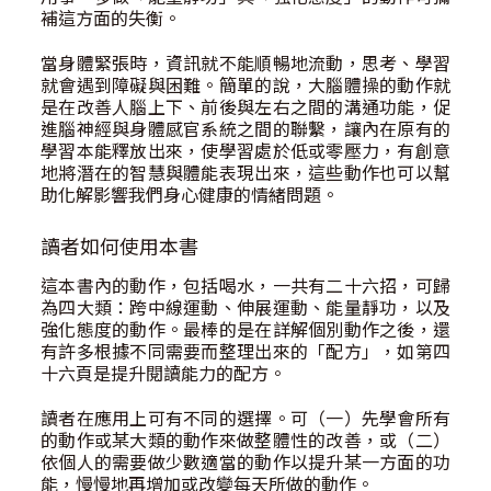
補這方面的失衡。
當身體緊張時，資訊就不能順暢地流動，思考、學習
就會遇到障礙與困難。簡單的說，大腦體操的動作就
是在改善人腦上下、前後與左右之間的溝通功能，促
進腦神經與身體感官系統之間的聯繫，讓內在原有的
學習本能釋放出來，使學習處於低或零壓力，有創意
地將潛在的智慧與體能表現出來，這些動作也可以幫
助化解影響我們身心健康的情緒問題。
讀者如何使用本書
這本書內的動作，包括喝水，一共有二十六招，可歸
為四大類：跨中線運動、伸展運動、能量靜功，以及
強化態度的動作。最棒的是在詳解個別動作之後，還
有許多根據不同需要而整理出來的「配方」，如第四
十六頁是提升閱讀能力的配方。
讀者在應用上可有不同的選擇。可（一）先學會所有
的動作或某大類的動作來做整體性的改善，或（二）
依個人的需要做少數適當的動作以提升某一方面的功
能，慢慢地再增加或改變每天所做的動作。