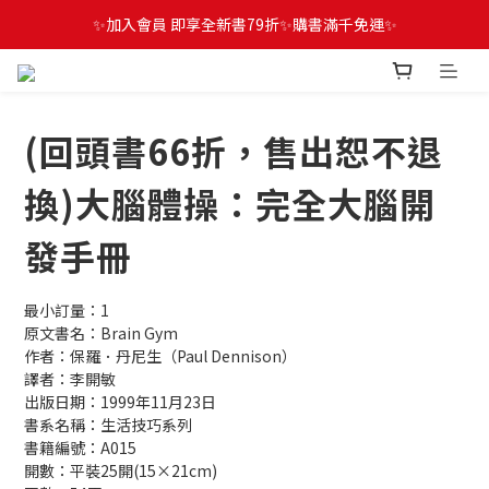
✨加入會員 即享全新書79折✨購書滿千免運✨
(回頭書66折，售出恕不退
換)大腦體操：完全大腦開
發手冊
最小訂量：1
原文書名：Brain Gym
作者：保羅．丹尼生（Paul Dennison）
譯者：李開敏
出版日期：1999年11月23日
書系名稱：生活技巧系列
書籍編號：A015
開數：平裝25開(15×21cm)