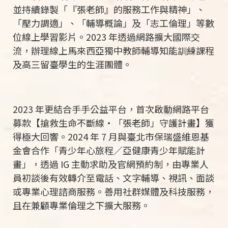
並持續錄製「『張老師』的服務工作與精神」、
「壓力調適」、「輔導概論」及「志工倫理」等數
位線上學習影片。
2023
年透過網路擴大國際交
流，辦理線上馬來西亞獨中教師輔導知能訓練課程
及高三留臺學生的生涯團體。
2023
年更結合手手公益平台，首次啟動網路平台
募款【搶救生命不斷線・「張老師」守護計畫】獲
得極大回響。
2024
年
7
月與臺北市保瑞盛維恩基
金會合作「青少年心旅程／亞健康青少年賦能計
畫」，透過
IG
主動求助及官網預約制，由專業人
員初談後有效轉介至電話、文字輔導、視訊、面談
或專業心理諮商服務。善用社群媒體及科技服務，
且在兼顧專業倫理之下擴大服務。