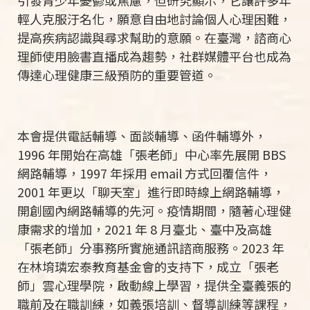
引發青少年憂鬱或焦慮，但研究顯示，它讓許多年
輕人克服汙名化，願意自由地討論個人心理困難，
提高疾病認識與尋求幫助的意願。在臺灣，諮商心
理師使用臉書直播成為趨勢，社群媒體平台也成為
傳達心理健康三級預防的重要管道。
本會提供電話輔導、面談輔導、函件輔導外，
1996
年開始在高雄「張老師」中心率先展開
BBS
網路輔導，
1997
年採用
email
方式回覆信件，
2001
年更以「聊天室」進行即時線上網路輔導，
開創國內網路輔導的先河。疫情期間，隨著心理健
康需求的增加，
2021
年
8
月臺北、臺中及高雄
「張老師」分事務所實施通訊諮商服務。
2023
年
在林堉璘宏泰教育基金會的支持下，成立「張老
師」雲心理學院，啟動線上學習，提供全臺義張的
職前及在職訓練，如義張培訓、督導訓練等課程，