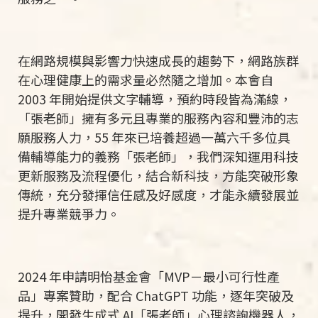
在網路規模與影響力快速成長的趨勢下，網路族群
在心理健康上的需求量必然隨之增加。本會自
2003
年開始提供文字輔導，預約時段皆為滿線，
「張老師」擁有多元且專業的服務內容和豐沛的志
願服務人力，
55
年來已培養超過一萬六千多位具
備輔導能力的義務「張老師」，我們深知運用科技
更新服務及流程優化，結合新科技，方能突破形象
傳統，充分發揮信任感及好感度，才能永續發展並
提升專業競爭力。
2024
年申請明怡基金會「
MVP
－最小可行性產
品」專案贊助，配合
ChatGPT
功能，逐年突破及
提升，開發生成式
AI
「張老師」心理諮詢機器人，