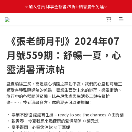
✨加入會員 即享全新書79折✨購書滿千免運✨
《張老師月刊》2024年07
月號559期：舒暢一夏，心
靈消暑清涼帖
盛夏驕陽正炙，高溫讓心情隨之躁動不安，我們的心靈也可能正
遭受各種難題過熱的煎熬：畢業生面對未來的迷茫、戀愛衝動、
旅行中的各種關係緊繃、比基尼焦慮與生活多工與持續忙
碌……，找到消暑良方，你的夏天可以很燦爛！
• 畢業不徬徨 處處有生機 – ready to see the chances ☉田秀蘭
• 致青春：今夏我想來點健康的愛情關係 ☉趙元芝
• 夏季鬱悶．心靈悠涼飲 ☉丁嘉妮