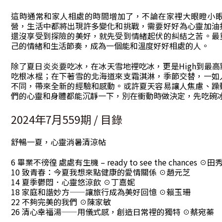
這時通常和家人相處的時間增加了，不論在家裡大眼瞪小
營，生活中都將出現許多變化和挑戰，需要好好為心靈加油
還沒享受到探險的美好，就先受到情緒起伏的糾結之苦。最
己的情緒和生活節奏，成為一個能和溫度好好相處的人。
除了夏日炎炎要吃冰，在冰天雪地裡吃冰，更是High到最
吃根冰棍；在下著雪的北海道來支霜淇淋，季節交替，一如
不同，帶來全新的經驗和感動。或許夏天容易讓人焦慮、躁
們的心靈和身體都能沉靜一下，別在衝動時做決定，先吃碗
2024年7月559期 / 目錄
舒暢一夏，心靈消暑清涼帖
6 畢業不徬徨 處處有生機 – ready to see the chances ☉田
10 致青春：今夏我想來點健康的愛情關係 ☉趙元芝
14 夏季鬱悶．心靈悠涼飲 ☉丁嘉妮
18 家庭和諧妙方——讓旅行成為美好回憶 ☉賴玉珊
22 不夠完美的我們 ☉陳家敏
26 清心幸福湯——用儀式感，創造日常裡的獨特 ☉蔡宛蓁