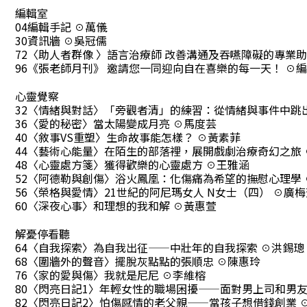
編輯室
04編輯手記 ☉萬儀
30資訊牆 ☉吳冠儒
72〈助人者群像 〉語言治療師 改善溝通及吞嚥障礙的專業助
96《張老師月刊》 邀請您一同迎向自在喜樂的每一天！ ☉
心靈覺察
32〈情緒與對話〉「旁觀者清」的練習：從情緒與事件中跳
36〈愛的秘密〉當太陽變成月亮 ☉馬度芸
40〈敘事VS重塑〉生命故事能怎樣？ ☉黃素菲
44〈藝術心能量〉在陌生的部落裡，展開戲劇治療奇幻之旅 
48〈心靈處方箋〉獲得歡樂的心靈處方 ☉王雅涵
52〈阿德勒與創傷〉浴火鳳凰：化傷痛為希望的撫慰心理學 
56〈榮格與愛情〉21世紀的阿尼瑪女人 N女士（四） ☉廣梅
60〈深夜心事〉和理想的我和解 ☉黃惠萱
解憂停看聽
64〈自我探索〉為自我出征——中壯年的自我探索 ☉洪錫璁
68〈圍牆外的聲音〉擺脫灰點點的張順忠 ☉陳惠玲
76〈家的愛與傷〉我就是尼尼 ☉李維榕
80〈閃亮日記1〉年輕女性的職場困擾——面對男上司和男友
82〈閃亮日記2〉怕傷感情的老父親——當孩子想借錢創業 