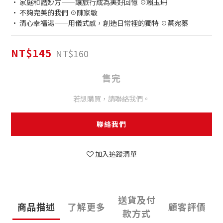
• 家庭和諧妙方——讓旅行成為美好回憶 ☉賴玉珊
• 不夠完美的我們 ☉陳家敏
• 清心幸福湯——用儀式感，創造日常裡的獨特 ☉蔡宛蓁
NT$145
NT$160
售完
若想購買，請聯絡我們。
聯絡我們
加入追蹤清單
送貨及付
商品描述
了解更多
顧客評價
款方式