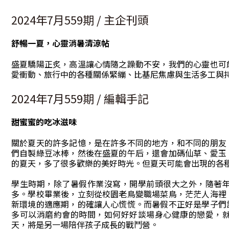
2024年7月559期 / 主企刊頭
舒暢一夏，心靈消暑清涼帖
盛夏驕陽正炙，高溫讓心情隨之躁動不安，我們的心靈也可
愛衝動、旅行中的各種關係緊繃、比基尼焦慮與生活多工與
2024年7月559期 / 編輯手記
甜蜜蜜的吃冰滋味
關於夏天的許多記憶，是在許多不同的地方，和不同的朋友
們自製綠豆冰棒，然後在盛夏的午后，還會加碼仙草、愛玉
的夏天，多了很多歡樂的美好時光。但夏天可能會出現的各
學生時期，除了暑假作業沒寫，開學前頭很大之外，隨著
多。學校畢業後，立刻從校園老鳥變職場菜鳥，茫茫人海裡
新環境的適應期，的確讓人心慌慌。而暑假不正好是學子們
多可以消磨約會的時間，如何好好談場身心健康的戀愛，
天，將是另一場陪伴孩子成長的戰鬥營。