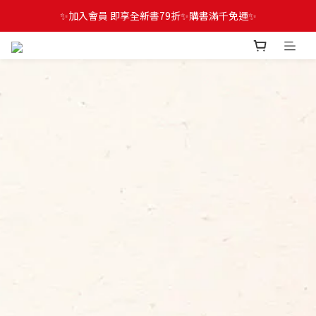
✨加入會員 即享全新書79折✨購書滿千免運✨