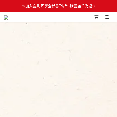
✨加入會員 即享全新書79折✨購書滿千免運✨