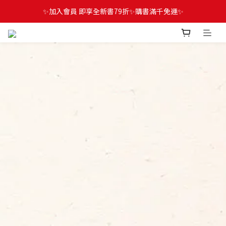
✨加入會員 即享全新書79折✨購書滿千免運✨